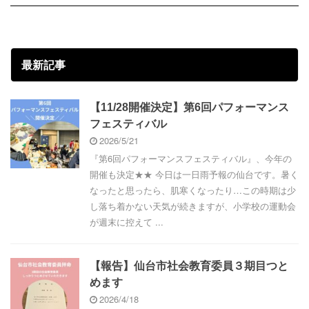
最新記事
【11/28開催決定】第6回パフォーマンス
フェスティバル
2026/5/21
『第6回パフォーマンスフェスティバル』、今年の
開催も決定★★ 今日は一日雨予報の仙台です。暑く
なったと思ったら、肌寒くなったり…この時期は少
し落ち着かない天気が続きますが、小学校の運動会
が週末に控えて ...
【報告】仙台市社会教育委員３期目つと
めます
2026/4/18