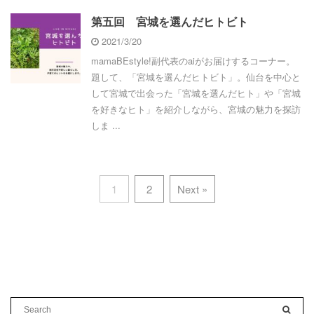
第五回 宮城を選んだヒトビト
2021/3/20
mamaBEstyle!副代表のaiがお届けするコーナー。
題して、「宮城を選んだヒトビト」。仙台を中心と
して宮城で出会った「宮城を選んだヒト」や「宮城
を好きなヒト」を紹介しながら、宮城の魅力を探訪
しま ...
1
2
Next »