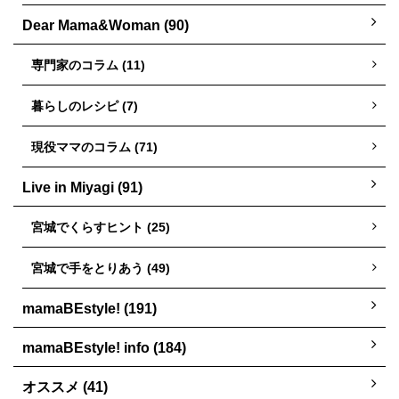
Dear Mama&Woman (90)
専門家のコラム (11)
暮らしのレシピ (7)
現役ママのコラム (71)
Live in Miyagi (91)
宮城でくらすヒント (25)
宮城で手をとりあう (49)
mamaBEstyle! (191)
mamaBEstyle! info (184)
オススメ (41)