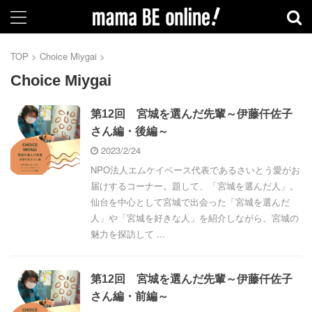
TOP
>
Choice Miygai
>
Choice Miygai
第12回 宮城を選んだ先輩～伊藤仟佐子
さん編・後編～
2023/2/24
NPO法人エムケイベース代表であるさいとう愛がお
届けするコーナー。題して、「宮城を選んだ人」。
仙台を中心として宮城で出会った「宮城を選んだ
人」や「宮城を好きな人」を紹介しながら、宮城の
魅力を探訪して ...
第12回 宮城を選んだ先輩～伊藤仟佐子
さん編・前編～