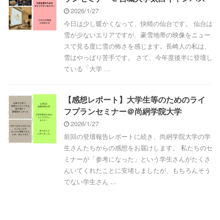
2026/1/27
今日は少し暖かくなって、快晴の仙台です。 仙台は
雪が少ないエリアですが、豪雪地帯の映像をニュー
スで見る度に雪の怖さを感じます。長崎人の私は、
雪はやっぱり苦手です。 さて、今年度後半に登壇し
ている「大学 ...
【感想レポート】大学生等のためのライ
フプランセミナー＠尚絅学院大学
2026/1/27
前回の登壇報告レポートに続き、尚絅学院大学の学
生さんたちからの感想をお届けします。 私たちのセ
ミナーが「参考になった」という学生さんがたくさ
んいてくれたことに安堵しましたが、もちろんそう
でない学生さん ...