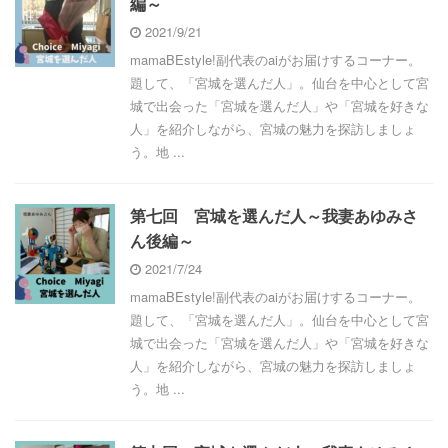
編～
2021/9/21
mamaBEstyle!副代表のaiがお届けするコーナー。
題して、「宮城を選んだ人」。仙台を中心として宮
城で出会った「宮城を選んだ人」や「宮城を好きな
人」を紹介しながら、宮城の魅力を探訪しましょ
う。地 ...
第七回 宮城を選んだ人～我妻あゆみさ
ん後編～
2021/7/24
mamaBEstyle!副代表のaiがお届けするコーナー。
題して、「宮城を選んだ人」。仙台を中心として宮
城で出会った「宮城を選んだ人」や「宮城を好きな
人」を紹介しながら、宮城の魅力を探訪しましょ
う。地 ...