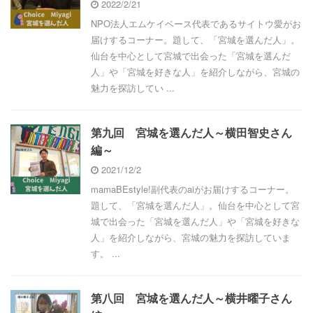
2022/2/21
NPO法人エムケイベース代表であるサイトウ愛がお
届けするコーナー。題して、「宮城を選んだ人」。
仙台を中心として宮城で出会った「宮城を選んだ
人」や「宮城を好きな人」を紹介しながら、宮城の
魅力を探訪してい ...
第九回 宮城を選んだ人～横田智史さん
編～
2021/12/2
mamaBEstyle!副代表のaiがお届けするコーナー。
題して、「宮城を選んだ人」。仙台を中心として宮
城で出会った「宮城を選んだ人」や「宮城を好きな
人」を紹介しながら、宮城の魅力を探訪していま
す。 ...
第八回 宮城を選んだ人～横井曜子さん