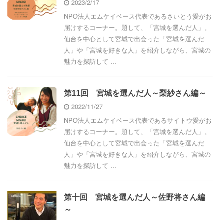
2023/2/17
NPO法人エムケイベース代表であるさいとう愛がお
届けするコーナー。題して、「宮城を選んだ人」。
仙台を中心として宮城で出会った「宮城を選んだ
人」や「宮城を好きな人」を紹介しながら、宮城の
魅力を探訪して ...
第11回 宮城を選んだ人～梨紗さん編～
2022/11/27
NPO法人エムケイベース代表であるサイトウ愛がお
届けするコーナー。題して、「宮城を選んだ人」。
仙台を中心として宮城で出会った「宮城を選んだ
人」や「宮城を好きな人」を紹介しながら、宮城の
魅力を探訪して ...
第十回 宮城を選んだ人～佐野将さん編
～