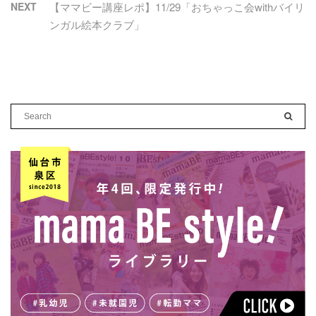
NEXT
【ママビー講座レポ】11/29「おちゃっこ会withバイリ
ンガル絵本クラブ」