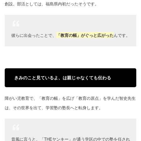
創設。部活としては、福島県内初だったそうです。
彼らに出会ったことで、
「教育の幅」がぐっと広がった
んです。
きみのこと見ているよ、は親じゃなくても伝わる
障がい児教育で、「教育の幅」を広げ「教育の原点」を学んだ智史先生
は、その世界を出て、学習塾の塾長へと転身します。
昔風に言うと、「THEヤンキー」が通う学区の中での塾を任され