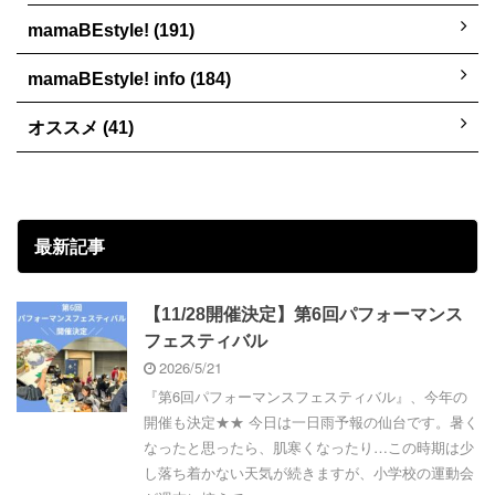
mamaBEstyle! (191)
mamaBEstyle! info (184)
オススメ (41)
最新記事
【11/28開催決定】第6回パフォーマンス
フェスティバル
2026/5/21
『第6回パフォーマンスフェスティバル』、今年の
開催も決定★★ 今日は一日雨予報の仙台です。暑く
なったと思ったら、肌寒くなったり…この時期は少
し落ち着かない天気が続きますが、小学校の運動会