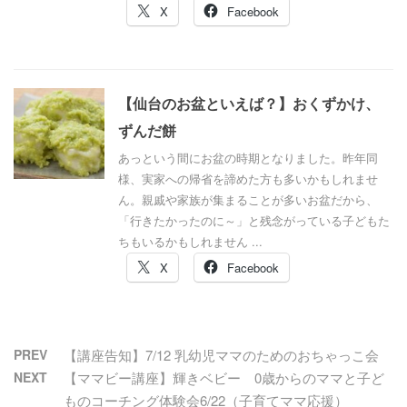
X
Facebook
【仙台のお盆といえば？】おくずかけ、
ずんだ餅
あっという間にお盆の時期となりました。昨年同
様、実家への帰省を諦めた方も多いかもしれませ
ん。親戚や家族が集まることが多いお盆だから、
「行きたかったのに～」と残念がっている子どもた
ちもいるかもしれません ...
X
Facebook
PREV
【講座告知】7/12 乳幼児ママのためのおちゃっこ会
NEXT
【ママビー講座】輝きベビー 0歳からのママと子ど
ものコーチング体験会6/22（子育てママ応援）