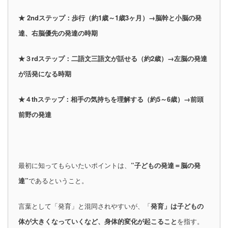
★ 2ndステップ：歩行（約1歳～1歳3ヶ月）→脳幹と小脳の発
達、右脳優先の発達の時期
★３rdステップ：二語文三語文が話せる（約2歳）→左脳の発達
が活発になる時期
★４thステップ：相手の気持ちを理解する（約5～6歳）→前頭
前野の発達
最初に知ってもらいたいポイントは、
”子どもの発達＝脳の発
達”
であるということ。
言葉として「発育」と混同されやすいが、「
発育」は子どもの
体が大きくなっていくなど、身体的変化が起こること
を指す。