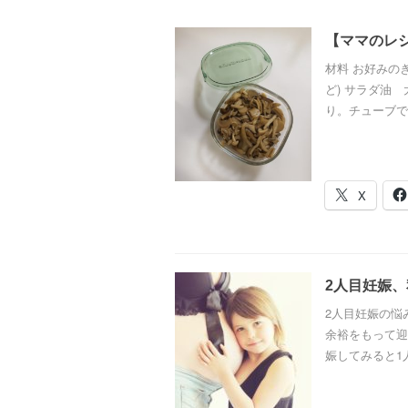
【ママのレ
材料 お好みの
ど) サラダ油
り。チューブでも
X
2人目妊娠
2人目妊娠の悩
余裕をもって迎
娠してみると1