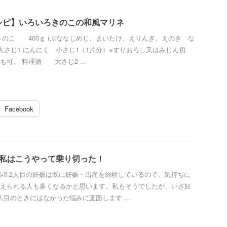
シピ】いろいろきのこの和風マリネ
きのこ 400ｇ (ぶななじめじ、まいたけ、えりんぎ、えのき な
 大さじ1 にんにく 小さじ1（1片分）※すりおろし又はみじん切
可。 料理酒 大さじ2 ...
Facebook
、私はこうやって乗り切った！
み⁈ 2人目の妊娠は既に妊娠・出産を経験しているので、気持ちに
えられる人も多くなるかと思います。私もそうでしたが、いざ妊
人目のときにはなかった悩みに直面します ...