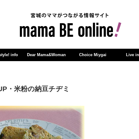
yle! info
Dear Mama&Woman
Choice Miygai
Live i
UP・米粉の納豆チヂミ