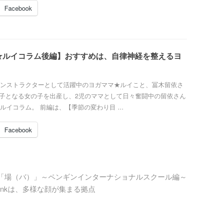
Facebook
★ルイコラム後編】おすすめは、自律神経を整えるヨ
ンストラクターとして活躍中のヨガママ★ルイこと、冨木留依さ
二子となる女の子を出産し、2児のママとして日々奮闘中の留依さん
ルイコラム。 前編は、【季節の変わり目 ...
Facebook
「場（バ）」～ペンギンインターナショナルスクール編～
ankは、多様な顔が集まる拠点