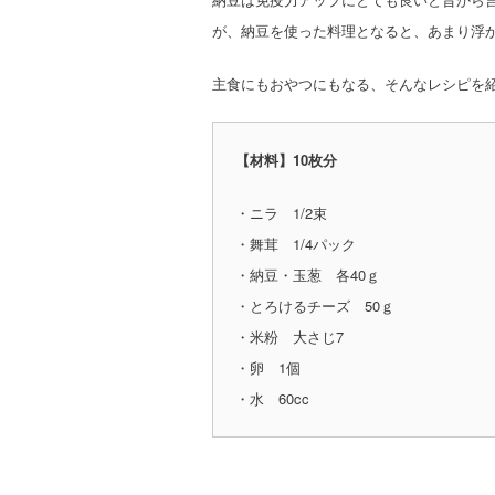
が、納豆を使った料理となると、あまり浮
主食にもおやつにもなる、そんなレシピを
【材料】10枚分
・ニラ 1/2束
・舞茸 1/4パック
・納豆・玉葱 各40ｇ
・とろけるチーズ 50ｇ
・米粉 大さじ7
・卵 1個
・水 60cc