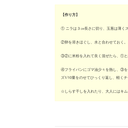
【作り方】
① ニラは３㎝長さに切り、玉葱は薄く
②卵を溶きほぐし、水と合わせておく。
③②に米粉を入れて良く混ぜたら、①と
④フライパンにゴマ油少々を熱し、③を
ズ1/10量をのせてひっくり返し、軽く
☆しらす干しを入れたり、大人にはキム