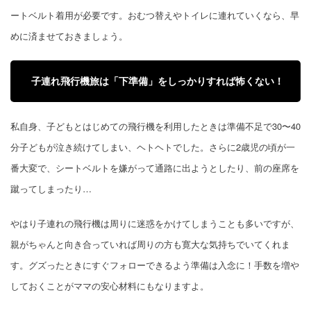
ートベルト着用が必要です。おむつ替えやトイレに連れていくなら、早
めに済ませておきましょう。
子連れ飛行機旅は「下準備」をしっかりすれば怖くない！
私自身、子どもとはじめての飛行機を利用したときは準備不足で30〜40
分子どもが泣き続けてしまい、ヘトヘトでした。さらに2歳児の頃が一
番大変で、シートベルトを嫌がって通路に出ようとしたり、前の座席を
蹴ってしまったり…
やはり子連れの飛行機は周りに迷惑をかけてしまうことも多いですが、
親がちゃんと向き合っていれば周りの方も寛大な気持ちでいてくれま
す。グズったときにすぐフォローできるよう準備は入念に！手数を増や
しておくことがママの安心材料にもなりますよ。