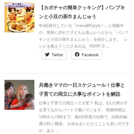
【カボチャの簡単クッキング】パンプキ
ンと小豆の茶巾まんじゅう
年4回発行している『mamaBEstyle！』に掲載中
の、簡単に作れて子どもも喜ぶレシピから「パンプ
キンと小豆の茶巾まんじゅう」を紹介します。 レ
シピを教えてくださるのは、FAIRY D ...
Twitter
Facebook
共働きママの一日スケジュール！仕事と
子育ての両立に大事なポイントを解説
仕事と子育ての両立って大変？ 私は、2人の男の子
を育てながらパートで働いています。 勤務時間は
10時から15時まで、週4日程度の出勤で、比較的融
通の利く職場。 お休みをいただくことも多いのです
が、あり ...