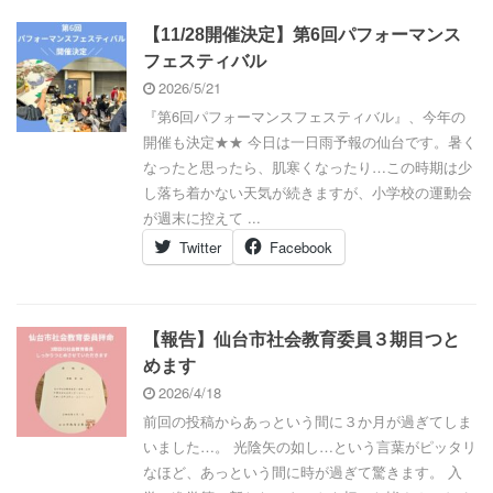
【11/28開催決定】第6回パフォーマンス
フェスティバル
2026/5/21
『第6回パフォーマンスフェスティバル』、今年の
開催も決定★★ 今日は一日雨予報の仙台です。暑く
なったと思ったら、肌寒くなったり…この時期は少
し落ち着かない天気が続きますが、小学校の運動会
が週末に控えて ...
Twitter
Facebook
【報告】仙台市社会教育委員３期目つと
めます
2026/4/18
前回の投稿からあっという間に３か月が過ぎてしま
いました…。 光陰矢の如し…という言葉がピッタリ
なほど、あっという間に時が過ぎて驚きます。 入