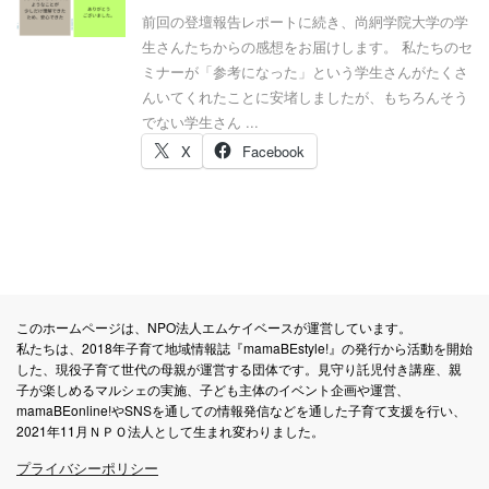
前回の登壇報告レポートに続き、尚絅学院大学の学
生さんたちからの感想をお届けします。 私たちのセ
ミナーが「参考になった」という学生さんがたくさ
んいてくれたことに安堵しましたが、もちろんそう
でない学生さん ...
X
Facebook
このホームページは、NPO法人エムケイベースが運営しています。
私たちは、2018年子育て地域情報誌『mamaBEstyle!』の発行から活動を開始
した、現役子育て世代の母親が運営する団体です。見守り託児付き講座、親
子が楽しめるマルシェの実施、子ども主体のイベント企画や運営、
mamaBEonline!やSNSを通しての情報発信などを通した子育て支援を行い、
2021年11月ＮＰＯ法人として生まれ変わりました。
プライバシーポリシー