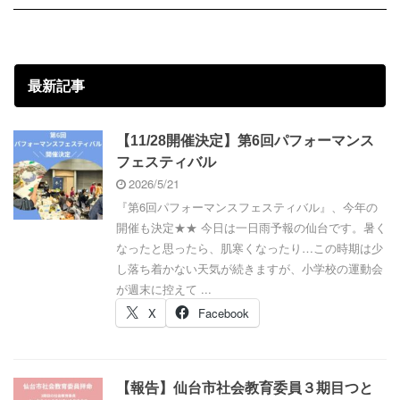
最新記事
【11/28開催決定】第6回パフォーマンス
フェスティバル
2026/5/21
『第6回パフォーマンスフェスティバル』、今年の
開催も決定★★ 今日は一日雨予報の仙台です。暑く
なったと思ったら、肌寒くなったり…この時期は少
し落ち着かない天気が続きますが、小学校の運動会
が週末に控えて ...
X
Facebook
【報告】仙台市社会教育委員３期目つと