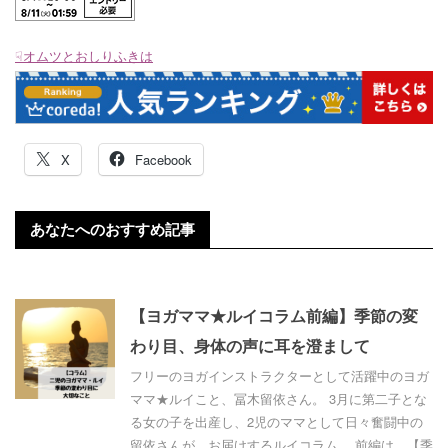
☟オムツとおしりふきは
X
Facebook
あなたへのおすすめ記事
【ヨガママ★ルイコラム前編】季節の変
わり目、身体の声に耳を澄まして
フリーのヨガインストラクターとして活躍中のヨガ
ママ★ルイこと、冨木留依さん。 3月に第二子とな
る女の子を出産し、2児のママとして日々奮闘中の
留依さんが、お届けするルイコラム。 前編は、【季