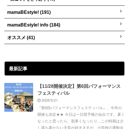
mamaBEstyle! (191)
mamaBEstyle! info (184)
オススメ (41)
最新記事
【11/28開催決定】第6回パフォーマンス
フェスティバル
2026/5/21
『第6回パフォーマンスフェスティバル』、今年の
開催も決定★★ 今日は一日雨予報の仙台です。暑く
なったと思ったら、肌寒くなったり…この時期は少
し落ち着かない天気が続きますが、小学校の運動会