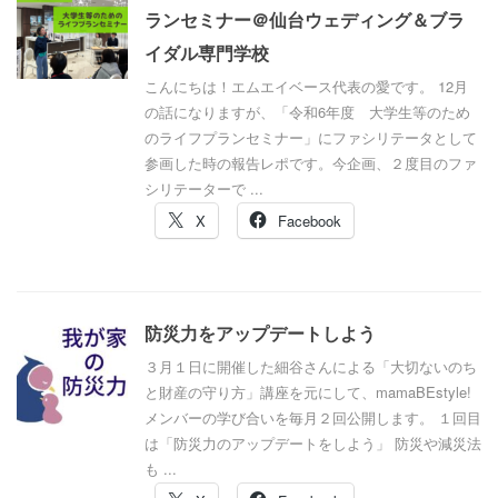
ランセミナー＠仙台ウェディング＆ブラ
イダル専門学校
こんにちは！エムエイベース代表の愛です。 12月
の話になりますが、「令和6年度 大学生等のため
のライフプランセミナー」にファシリテータとして
参画した時の報告レポです。今企画、２度目のファ
シリテーターで ...
X
Facebook
防災力をアップデートしよう
３月１日に開催した細谷さんによる「大切ないのち
と財産の守り方」講座を元にして、mamaBEstyle!
メンバーの学び合いを毎月２回公開します。 １回目
は「防災力のアップデートをしよう」 防災や減災法
も ...