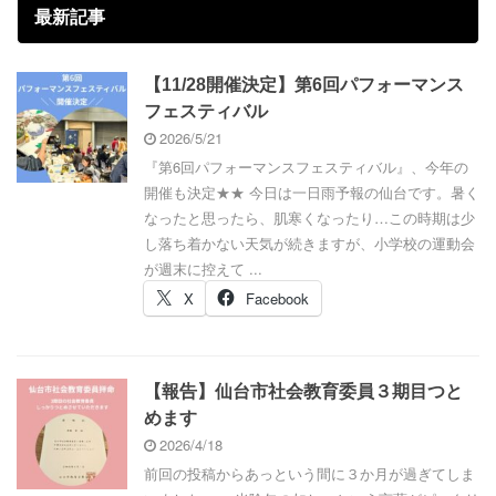
最新記事
【11/28開催決定】第6回パフォーマンス
フェスティバル
2026/5/21
『第6回パフォーマンスフェスティバル』、今年の
開催も決定★★ 今日は一日雨予報の仙台です。暑く
なったと思ったら、肌寒くなったり…この時期は少
し落ち着かない天気が続きますが、小学校の運動会
が週末に控えて ...
X
Facebook
【報告】仙台市社会教育委員３期目つと
めます
2026/4/18
前回の投稿からあっという間に３か月が過ぎてしま