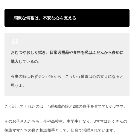
潤沢な備蓄は、不安な心を支える
おむつやおしり拭き、日常必需品や食料を私はふだんから多めに
購入
しているの。
有事の時は必ずテンパるから、こういう備蓄は心の支えになると
思うよ。
こう話してくれたのは、当時6歳の娘と2歳の息子を育てていたJママ。
そのお子さんたちも、今や高校生、中学生となり、Jママはたくさんの
後輩ママたちの良き相談相手として、仙台で活躍されています。