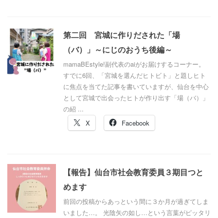
第二回 宮城に作りだされた「場
（バ）」～にじのおうち後編～
mamaBEstyle!副代表のaiがお届けするコーナー。
すでに6回、「宮城を選んだヒトビト」と題しヒト
に焦点を当てた記事を書いていますが、仙台を中心
として宮城で出会ったヒトが作り出す「場（バ）」
の紹 ...
X
Facebook
【報告】仙台市社会教育委員３期目つと
めます
前回の投稿からあっという間に３か月が過ぎてしま
いました…。 光陰矢の如し…という言葉がピッタリ