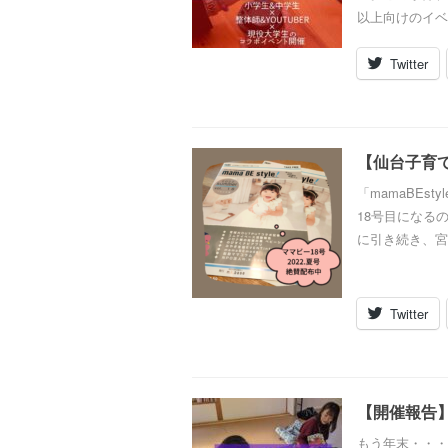
以上向けのイベン
Twitter
【仙台子育て
「mamaBEs
18号目になる
に引き続き、宮城
Twitter
【開催報告】1
もう年末・・・