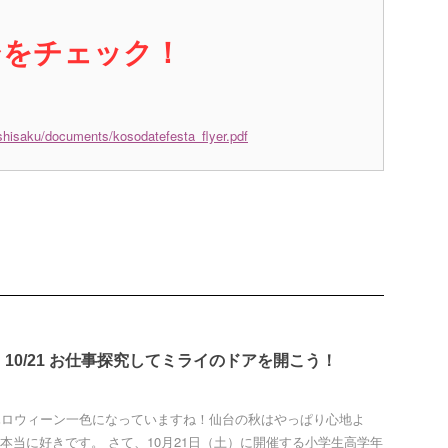
シをチェック！
shisaku/documents/kosodatefesta_flyer.pdf
10/21 お仕事探究してミライのドアを開こう！
ハロウィーン一色になっていますね！仙台の秋はやっぱり心地よ
本当に好きです。 さて、10月21日（土）に開催する小学生高学年