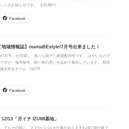
トのお知らせです。 【IZUMIで ...
Facebook
地域情報誌】mamaBEstyle!7月号出来ました！
tyle!7月号」が完成し、様々な親子に絶賛配布中です。 はやいもので
のですが、毎号毎号、精一杯の想いを込めて製作しています。 前回
大学生チーム「OUTP ...
Facebook
2/13「月イチ IZUMI基地」
。でもその前に、ママやパパは大仕事がありますね(笑) 我が家で