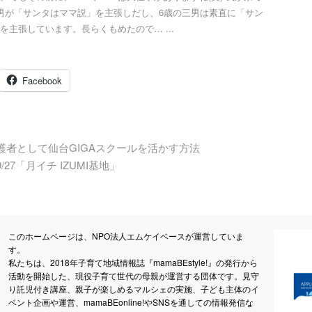
男が「サンタはママ説」を主張しだし、6歳の三男は素直に「サン
を主張しています。長らくもめたので… ...
Facebook
者として仙台GIGAスクールを活かす方法
7「月イチ IZUMI基地」
このホームページは、NPO法人エムケイベースが運営していま
す。
私たちは、2018年子育て地域情報誌『mamaBEstyle!』の発行から
活動を開始した、現役子育て世代の母親が運営する団体です。見守
り託児付き講座、親子が楽しめるマルシェの実施、子ども主体のイ
ベント企画や運営、mamaBEonline!やSNSを通しての情報発信な