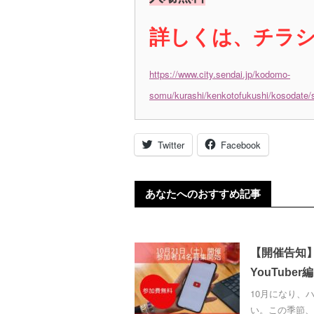
詳しくは、チラ
https://www.city.sendai.jp/kodomo-
somu/kurashi/kenkotofukushi/kosodate/
Twitter
Facebook
あなたへのおすすめ記事
【開催告知】
YouTuber編
10月になり、
い。この季節、