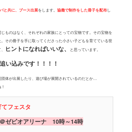
パパと共に、ブース出展
をします。
協働で制作をした冊子を配布
し
同じものはなく、それぞれの家族にとっての宝物です。その宝物を
た。その冊子を手に取ってくださった小さい子どもを育てている世
ヒントになればいいな、
て、
と思っています。
追い込みです！！！！
援団体が出展したり、遊び場が展開されているのだとか…
ね！
育てフェスタ
＠ゼビオアリーナ 10時～14時