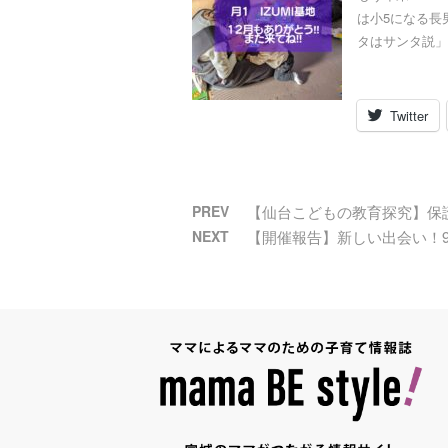
は小5になる長
タはサンタ説」
Twitter
PREV
【仙台こどもの教育探究】保護
NEXT
【開催報告】新しい出会い！9/2