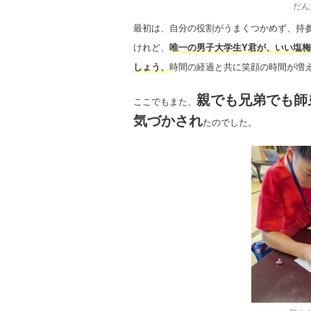
だん
最初は、自分の役割がうまくつかめず、持参し
けれど、
唯一の男子大学生Y君が、いい塩
しょう、
時間の経過と共に笑顔の時間が増
親でも兄弟でも師
ここでもまた、
気づかされ
たのでした。