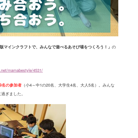
育版マインクラフトで、みんなで遊べるあそび場をつくろう！」
の
e.net/mamabestyle/4531/
29名の参加者
（小4～中1の20名、大学生4名、大人5名）。みんな
に過ぎました。