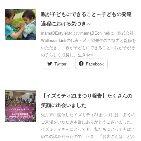
親が子どもにできること～子どもの発達
過程における気づき～
mamaBEstyle!およびmamaBEonline!は、株式会社
Wellness Linkの代表・若月望先生のご協力と監修を
いただき、「親が子どもにできること～我が子がそ
の子らしく成長し、生きやす ...
Twitter
Facebook
【イズミティ21まつり報告】たくさんの
笑顔に出会いました
先月末に開催したイズミティ21まつりには、多くの
ご来場をいただき本当にありがとうございました。
イズミティさんにとっても、私たちにとってもはじ
めての試みだったので、正直、「お客さんは、どれ