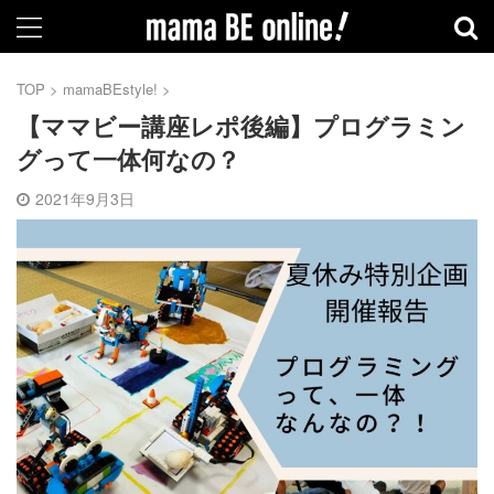
TOP
>
mamaBEstyle!
>
【ママビー講座レポ後編】プログラミン
グって一体何なの？
2021年9月3日