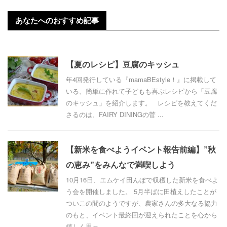
あなたへのおすすめ記事
【夏のレシピ】豆腐のキッシュ
年4回発行している『mamaBEstyle！』に掲載して
いる、簡単に作れて子どもも喜ぶレシピから「豆腐
のキッシュ」を紹介します。 レシピを教えてくだ
さるのは、FAIRY DININGの菅 ...
【新米を食べようイベント報告前編】”秋
の恵み”をみんなで満喫しよう
10月16日、エムケイ田んぼで収穫した新米を食べよ
う会を開催しました。 5月半ばに田植えしたことが
ついこの間のようですが、農家さんの多大なる協力
のもと、イベント最終回が迎えられたことを心から
嬉しく思っ ...