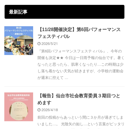
最新記事
【11/28開催決定】第6回パフォーマンス
フェスティバル
2026/5/21
『第6回パフォーマンスフェスティバル』、今年の
開催も決定★★ 今日は一日雨予報の仙台です。暑く
なったと思ったら、肌寒くなったり…この時期は少
し落ち着かない天気が続きますが、小学校の運動会
が週末に控えて ...
【報告】仙台市社会教育委員３期目つと
めます
2026/4/18
前回の投稿からあっという間に３か月が過ぎてしま
いました…。 光陰矢の如し…という言葉がピッタリ