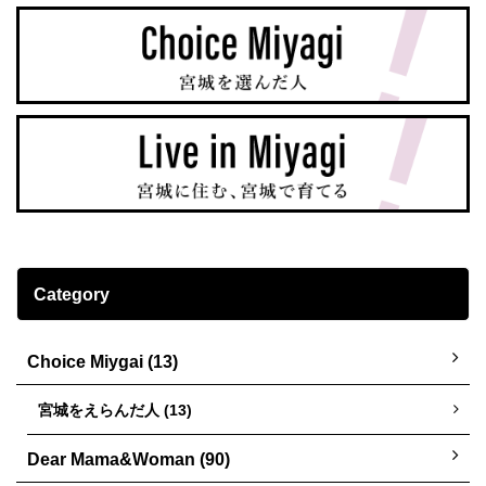
Category
Choice Miygai (13)
宮城をえらんだ人 (13)
Dear Mama&Woman (90)