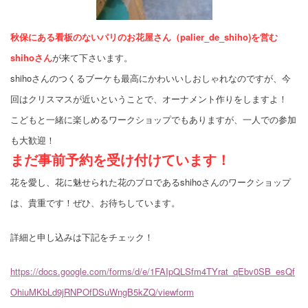
秋保にある看板のないパリのお花屋さん（palier_de_shiho)を営む
shihoさん
が来て下さいます。
shihoさんのつくるブーケも最高にかわいいしおしゃれなのですが、今
回はクリスマスが近いということで、オーナメント作りをしますよ！
こどもと一緒に楽しめるワークショップでもありますが、一人での参加
も大歓迎！
まだ事前予約を受け付けています！
花を愛し、花に魅せられた花のプロであるshihoさんのワークショップ
は、貴重です！ぜひ、お待ちしています。
詳細と申し込みは下記をチェック！
https://docs.google.com/forms/d/e/1FAIpQLSfm4TYrat_qEbv0SB_esQf
OhiuMKbLd9jRNPOfDSuWngB5kZQ/viewform