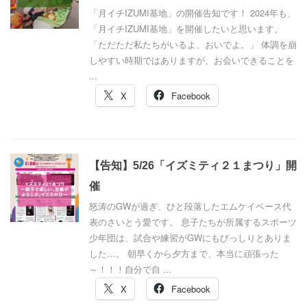
「月イチIZUMI基地」の開催告知です！ 2024年も、
「月イチIZUMI基地」を開催したいと思います。
「ただただ私たちがいるよ、おいでよ。」 体調を崩
しやすい時期ではありますが、お会いできることを
...
X
Facebook
【告知】5/26「イズミティ２１まつり」開
催
怒涛のGWが過ぎ、ひと段落したエムケイベース代
表のさいとう愛です。 息子たちが所属するスポーツ
少年団は、試合や練習がGWにもびっしりとありま
した…。 朝早くから夕方まで、本当に頑張った
～！！！自分で自 ...
X
Facebook