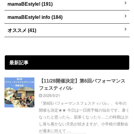
mamaBEstyle! (191)
mamaBEstyle! info (184)
オススメ (41)
最新記事
【11/28開催決定】第6回パフォーマンス
フェスティバル
2026/5/21
『第6回パフォーマンスフェスティバル』、今年の
開催も決定★★ 今日は一日雨予報の仙台です。暑く
なったと思ったら、肌寒くなったり…この時期は少
し落ち着かない天気が続きますが、小学校の運動会
が週末に控えて ...