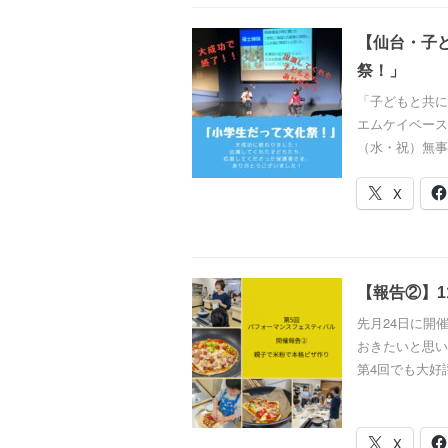
【仙台・子ど
祭！」
「子どもと共に
エムケイベース
（水・祝）無事
X
【報告②】1
先月24日に開
おきたいと思い
第4回でも大好
X