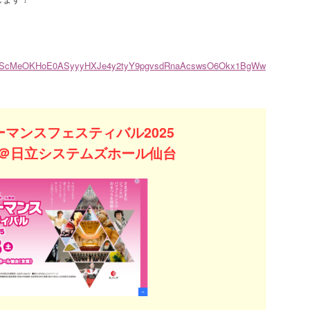
AIpQLScMeOKHoE0ASyyyHXJe4y2tyY9pgvsdRnaAcswsO6Okx1BgWw
ーマンスフェスティバル2025
）＠日立システムズホール仙台