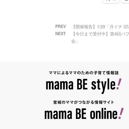
PREV
【開催報告】1/29「月イチ IZ
NEXT
【今日まで受付中】第4回パフ
会」