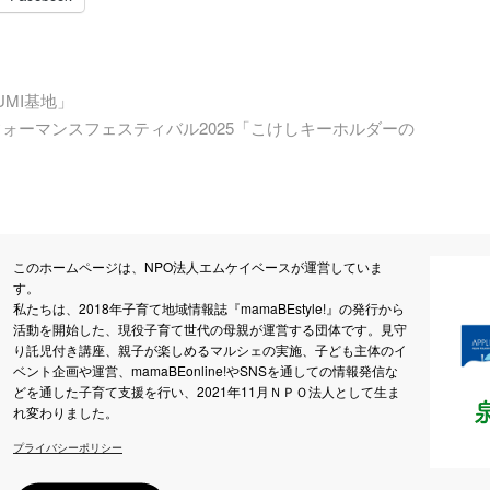
UMI基地」
ォーマンスフェスティバル2025「こけしキーホルダーの
このホームページは、NPO法人エムケイベースが運営していま
す。
私たちは、2018年子育て地域情報誌『mamaBEstyle!』の発行から
活動を開始した、現役子育て世代の母親が運営する団体です。見守
り託児付き講座、親子が楽しめるマルシェの実施、子ども主体のイ
ベント企画や運営、mamaBEonline!やSNSを通しての情報発信な
どを通した子育て支援を行い、2021年11月ＮＰＯ法人として生ま
れ変わりました。
プライバシーポリシー