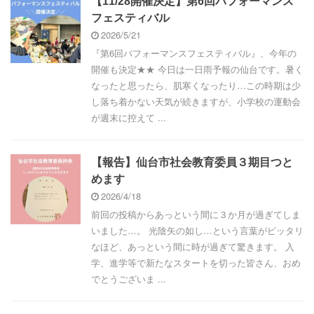
【11/28開催決定】第6回パフォーマンス
フェスティバル
2026/5/21
『第6回パフォーマンスフェスティバル』、今年の
開催も決定★★ 今日は一日雨予報の仙台です。暑く
なったと思ったら、肌寒くなったり…この時期は少
し落ち着かない天気が続きますが、小学校の運動会
が週末に控えて ...
【報告】仙台市社会教育委員３期目つと
めます
2026/4/18
前回の投稿からあっという間に３か月が過ぎてしま
いました…。 光陰矢の如し…という言葉がピッタリ
なほど、あっという間に時が過ぎて驚きます。 入
学、進学等で新たなスタートを切った皆さん、おめ
でとうございま ...