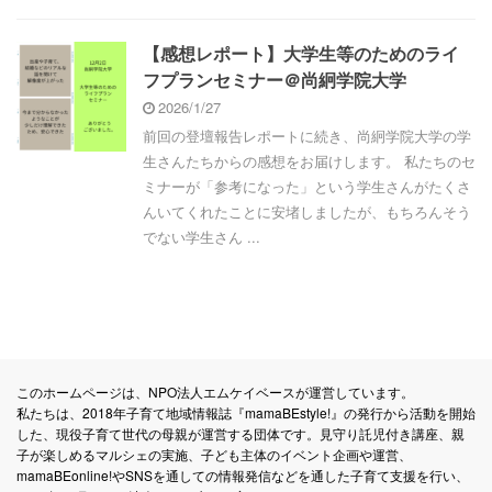
【感想レポート】大学生等のためのライ
フプランセミナー＠尚絅学院大学
2026/1/27
前回の登壇報告レポートに続き、尚絅学院大学の学
生さんたちからの感想をお届けします。 私たちのセ
ミナーが「参考になった」という学生さんがたくさ
んいてくれたことに安堵しましたが、もちろんそう
でない学生さん ...
このホームページは、NPO法人エムケイベースが運営しています。
私たちは、2018年子育て地域情報誌『mamaBEstyle!』の発行から活動を開始
した、現役子育て世代の母親が運営する団体です。見守り託児付き講座、親
子が楽しめるマルシェの実施、子ども主体のイベント企画や運営、
mamaBEonline!やSNSを通しての情報発信などを通した子育て支援を行い、