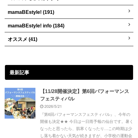
mamaBEstyle! (191)
mamaBEstyle! info (184)
オススメ (41)
最新記事
【11/28開催決定】第6回パフォーマンス
フェスティバル
2026/5/21
『第6回パフォーマンスフェスティバル』、今年の
開催も決定★★ 今日は一日雨予報の仙台です。暑く
なったと思ったら、肌寒くなったり…この時期は少
し落ち着かない天気が続きますが、小学校の運動会