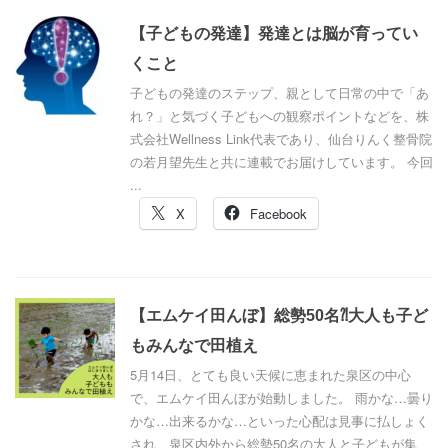
【子どもの発達】発達とは脳が育ってい
くこと
子どもの発達のステップ、親として日常の中で「あ
れ？」と気づく子どもへの観察ポイントなどを、株
式会社Wellness Link代表であり、仙台りんく整骨院
の若月望先生と共に連載でお届けしています。 今回
...
X
Facebook
【エムケイ田んぼ】総勢50名⁈大人も子ど
もみんなで田植え
5月14日、とても良い天候に恵まれた泉区の中心
で、エムケイ田んぼが始動しました。 雨かな…曇り
かな…出来るかな…といった心配は見事に払しょく
され、泉区内外から総勢50名の大人と子どもが集