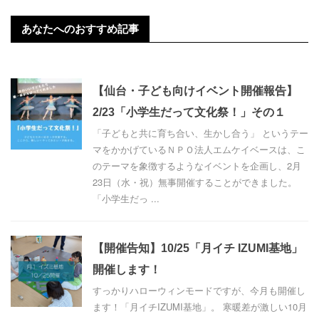
あなたへのおすすめ記事
【仙台・子ども向けイベント開催報告】
2/23「小学生だって文化祭！」その１
「子どもと共に育ち合い、生かし合う」 というテー
マをかかげているＮＰＯ法人エムケイベースは、こ
のテーマを象徴するようなイベントを企画し、2月
23日（水・祝）無事開催することができました。
「小学生だっ ...
【開催告知】10/25「月イチ IZUMI基地」
開催します！
すっかりハローウィンモードですが、今月も開催し
ます！「月イチIZUMI基地」。 寒暖差が激しい10月