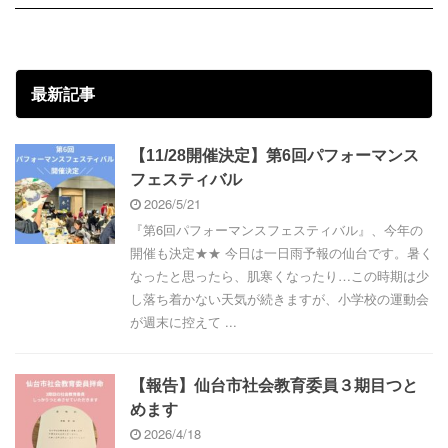
最新記事
【11/28開催決定】第6回パフォーマンス
フェスティバル
2026/5/21
『第6回パフォーマンスフェスティバル』、今年の
開催も決定★★ 今日は一日雨予報の仙台です。暑く
なったと思ったら、肌寒くなったり…この時期は少
し落ち着かない天気が続きますが、小学校の運動会
が週末に控えて ...
【報告】仙台市社会教育委員３期目つと
めます
2026/4/18