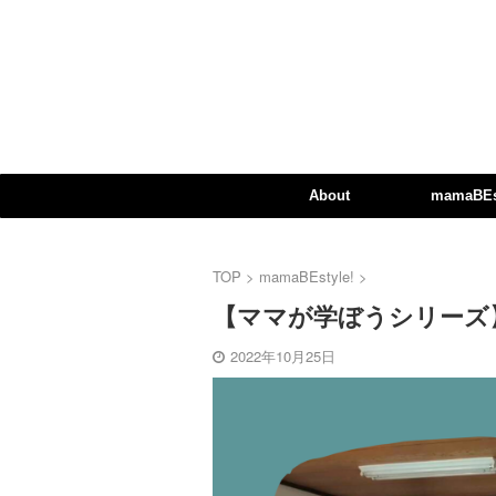
About
mamaBEst
TOP
>
mamaBEstyle!
>
【ママが学ぼうシリーズ
2022年10月25日