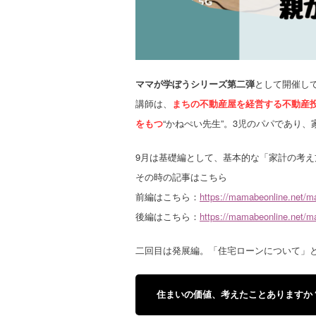
ママが学ぼうシリーズ第二弾
として開催し
講師は、
まちの不動産屋を経営する不動産
をもつ
“かねぺい先生”。3児のパパであり
9月は基礎編として、基本的な「家計の考え
その時の記事はこちら
前編はこちら：
https://mamabeonline.net/m
後編はこちら：
https://mamabeonline.net/m
二回目は発展編。「住宅ローンについて」
住まいの価値、考えたことありますか