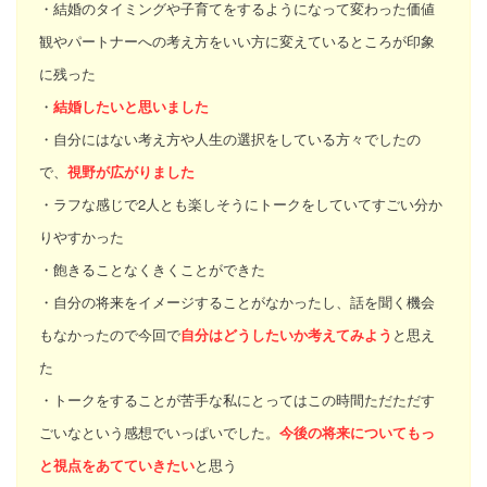
・結婚のタイミングや子育てをするようになって変わった価値
観やパートナーへの考え方をいい方に変えているところが印象
に残った
・
結婚したいと思いました
・自分にはない考え方や人生の選択をしている方々でしたの
で、
視野が広がりました
・ラフな感じで2人とも楽しそうにトークをしていてすごい分か
りやすかった
・飽きることなくきくことができた
・自分の将来をイメージすることがなかったし、話を聞く機会
もなかったので今回で
自分はどうしたいか考えてみよう
と思え
た
・トークをすることが苦手な私にとってはこの時間ただただす
ごいなという感想でいっぱいでした。
今後の将来についてもっ
と視点をあてていきたい
と思う