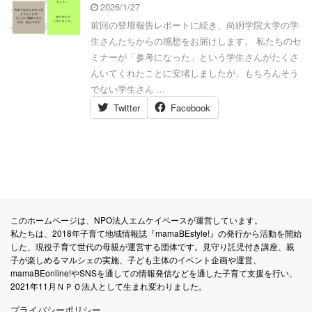
2026/1/27
前回の登壇報告レポートに続き、尚絅学院大学の学
生さんたちからの感想をお届けします。 私たちのセ
ミナーが「参考になった」という学生さんがたくさ
んいてくれたことに安堵しましたが、もちろんそう
でない学生さん ...
Twitter
Facebook
このホームページは、NPO法人エムケイベースが運営しています。
私たちは、2018年子育て地域情報誌『mamaBEstyle!』の発行から活動を開始
した、現役子育て世代の母親が運営する団体です。見守り託児付き講座、親
子が楽しめるマルシェの実施、子ども主体のイベント企画や運営、
mamaBEonline!やSNSを通しての情報発信などを通した子育て支援を行い、
2021年11月ＮＰＯ法人として生まれ変わりました。
プライバシーポリシー