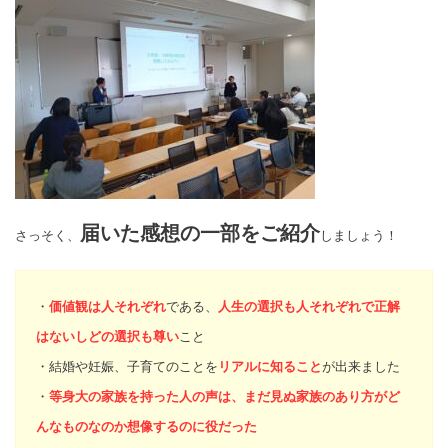
届いた感想の一部をご紹介
さっそく、
しましょう！
・
価値観は人それぞれ
である、
人生の選択も人それぞれで正解
はないしどの選択も尊い
こと
・結婚や妊娠、子育てのことを
リアルに知ること
が出来ました
・
等身大の家族を持った人の声は、まだ見ぬ家族のあり方がど
んなものなのか想像するのに役だった