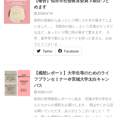
【報告】仙台市社会教育委員３期目つと
めます
2026/4/18
前回の投稿からあっという間に３か月が過ぎてしま
いました…。 光陰矢の如し…という言葉がピッタリ
なほど、あっという間に時が過ぎて驚きます。 入
学、進学等で新たなスタートを切った皆さん、おめ
でとうございま ...
Twitter
Facebook
【感想レポート】大学生等のためのライ
フプランセミナー＠宮城大学太白キャン
パス
2026/1/27
前回の登壇報告レポートに続き、宮城大学の学生さ
んたちからの感想をお届けします。 朝はやくから話
を聞いていただき、ありがとうございました！ で
は、届いた感想の一部をご紹介しましょう！ ・お二