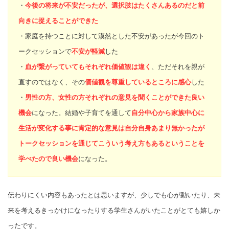
・
今後の将来が不安だったが、選択肢はたくさんあるのだと前
向きに捉えることができた
・家庭を持つことに対して漠然とした不安があったが今回のト
ークセッションで
不安が軽減
した
・
血が繋がっていてもそれぞれ価値観は違く
、ただそれを親が
直すのではなく、その
価値観を尊重しているところに感心
した
・
男性の方、女性の方それぞれの意見を聞くことができた良い
機会
になった。結婚や子育てを通して
自分中心から家族中心に
生活が変化する事に肯定的な意見は
自分自身あまり無かったが
トークセッションを通じてこういう考え方もあるということを
学べたので良い機会
になった。
伝わりにくい内容もあったとは思いますが、少しでも心が動いたり、未
来を考えるきっかけになったりする学生さんがいたことがとても嬉しか
ったです。