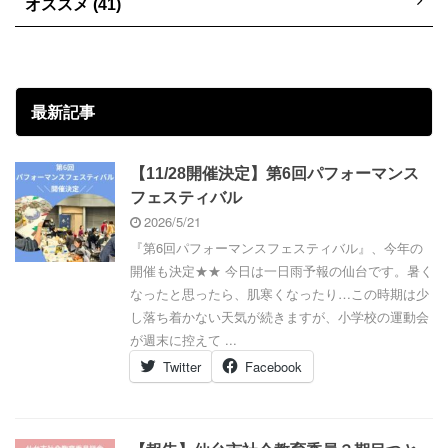
オススメ (41)
最新記事
【11/28開催決定】第6回パフォーマンス
フェスティバル
2026/5/21
『第6回パフォーマンスフェスティバル』、今年の
開催も決定★★ 今日は一日雨予報の仙台です。暑く
なったと思ったら、肌寒くなったり…この時期は少
し落ち着かない天気が続きますが、小学校の運動会
が週末に控えて ...
Twitter
Facebook