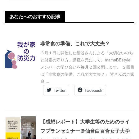
あなたへのおすすめ記事
非常食の準備、これで大丈夫？
３月１日に開催した細谷さんによる「大切ないのち
と財産の守り方」講座を元にして、mamaBEstyle!
メンバーの学び合いを毎月２回公開します。 ２回目
は「非常食の準備、これで大丈夫？」 皆さんのご家
庭 ...
Twitter
Facebook
【感想レポート】大学生等のためのライ
フプランセミナー＠仙台白百合女子大学