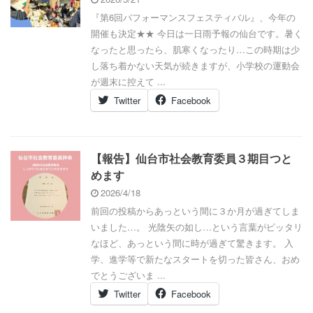
『第6回パフォーマンスフェスティバル』、今年の
開催も決定★★ 今日は一日雨予報の仙台です。暑く
なったと思ったら、肌寒くなったり…この時期は少
し落ち着かない天気が続きますが、小学校の運動会
が週末に控えて ...
Twitter
Facebook
【報告】仙台市社会教育委員３期目つと
めます
2026/4/18
前回の投稿からあっという間に３か月が過ぎてしま
いました…。 光陰矢の如し…という言葉がピッタリ
なほど、あっという間に時が過ぎて驚きます。 入
学、進学等で新たなスタートを切った皆さん、おめ
でとうございま ...
Twitter
Facebook