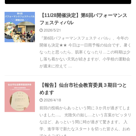
【11/28開催決定】第6回パフォーマンス
フェスティバル
2026/5/21
『第6回パフォーマンスフェスティバル』、今年の
開催も決定★★ 今日は一日雨予報の仙台です。暑く
なったと思ったら、肌寒くなったり…この時期は少
し落ち着かない天気が続きますが、小学校の運動会
が週末に控えて ...
【報告】仙台市社会教育委員３期目つと
めます
2026/4/18
前回の投稿からあっという間に３か月が過ぎてしま
いました…。 光陰矢の如し…という言葉がピッタリ
なほど、あっという間に時が過ぎて驚きます。 入
学、進学等で新たなスタートを切った皆さん、おめ
でとうございま ...