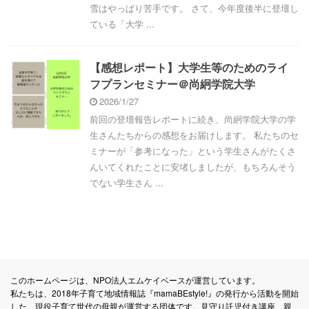
雪はやっぱり苦手です。 さて、今年度後半に登壇し
ている「大学 ...
【感想レポート】大学生等のためのライ
フプランセミナー＠尚絅学院大学
2026/1/27
前回の登壇報告レポートに続き、尚絅学院大学の学
生さんたちからの感想をお届けします。 私たちのセ
ミナーが「参考になった」という学生さんがたくさ
んいてくれたことに安堵しましたが、もちろんそう
でない学生さん ...
このホームページは、NPO法人エムケイベースが運営しています。
私たちは、2018年子育て地域情報誌『mamaBEstyle!』の発行から活動を開始
した、現役子育て世代の母親が運営する団体です。見守り託児付き講座、親