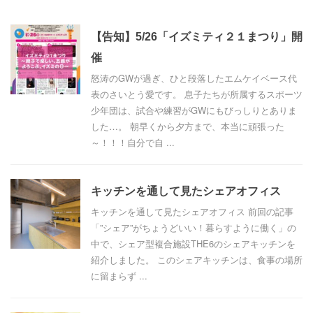
【告知】5/26「イズミティ２１まつり」開
催
怒涛のGWが過ぎ、ひと段落したエムケイベース代
表のさいとう愛です。 息子たちが所属するスポーツ
少年団は、試合や練習がGWにもびっしりとありま
した…。 朝早くから夕方まで、本当に頑張った
～！！！自分で自 ...
キッチンを通して見たシェアオフィス
キッチンを通して見たシェアオフィス 前回の記事
「”シェア”がちょうどいい！暮らすように働く」の
中で、シェア型複合施設THE6のシェアキッチンを
紹介しました。 このシェアキッチンは、食事の場所
に留まらず ...