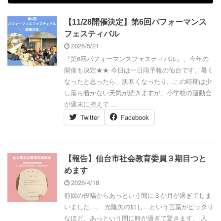
【11/28開催決定】第6回パフォーマンス
フェスティバル
2026/5/21
『第6回パフォーマンスフェスティバル』、今年の
開催も決定★★ 今日は一日雨予報の仙台です。暑く
なったと思ったら、肌寒くなったり…この時期は少
し落ち着かない天気が続きますが、小学校の運動会
が週末に控えて ...
Twitter
Facebook
【報告】仙台市社会教育委員３期目つと
めます
2026/4/18
前回の投稿からあっという間に３か月が過ぎてしま
いました…。 光陰矢の如し…という言葉がピッタリ
なほど、あっという間に時が過ぎて驚きます。 入