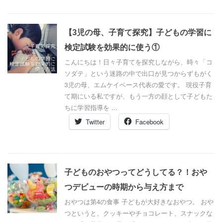
【3児の母、子育て探究】子どもの学習に
検定試験を効果的に使う①
こんにちは！日々子育てを探究しながら、時々「コ
ソダテ」という迷路の中で出口が見つからずもがく
3児の母、エムケイベース代表の愛です。 現役子育
て期にいる私ですが、もう一方の顔として子どもた
ちに学習指導を ...
Twitter
Facebook
子どものおやつってどうしてる？！おや
つデビューの時期から与え方まで
おやつは第4の食事 子どもが大好きなおやつ。 おや
つというと、クッキーやチョコレート、スナックな