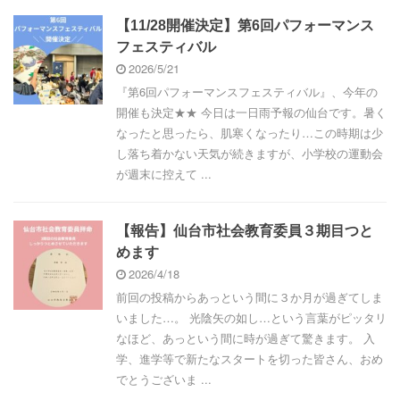
【11/28開催決定】第6回パフォーマンス
フェスティバル
2026/5/21
『第6回パフォーマンスフェスティバル』、今年の
開催も決定★★ 今日は一日雨予報の仙台です。暑く
なったと思ったら、肌寒くなったり…この時期は少
し落ち着かない天気が続きますが、小学校の運動会
が週末に控えて ...
【報告】仙台市社会教育委員３期目つと
めます
2026/4/18
前回の投稿からあっという間に３か月が過ぎてしま
いました…。 光陰矢の如し…という言葉がピッタリ
なほど、あっという間に時が過ぎて驚きます。 入
学、進学等で新たなスタートを切った皆さん、おめ
でとうございま ...