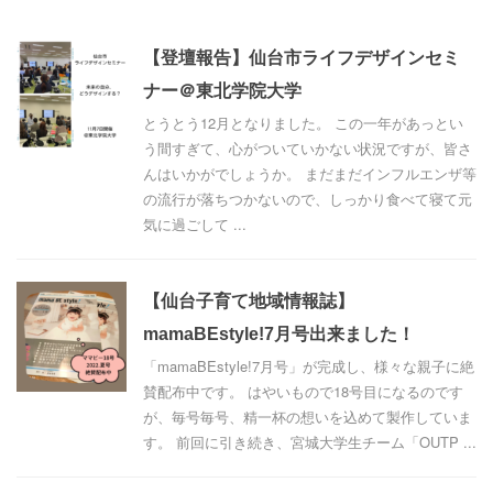
【登壇報告】仙台市ライフデザインセミ
ナー＠東北学院大学
とうとう12月となりました。 この一年があっとい
う間すぎて、心がついていかない状況ですが、皆さ
んはいかがでしょうか。 まだまだインフルエンザ等
の流行が落ちつかないので、しっかり食べて寝て元
気に過ごして ...
【仙台子育て地域情報誌】
mamaBEstyle!7月号出来ました！
「mamaBEstyle!7月号」が完成し、様々な親子に絶
賛配布中です。 はやいもので18号目になるのです
が、毎号毎号、精一杯の想いを込めて製作していま
す。 前回に引き続き、宮城大学生チーム「OUTP ...