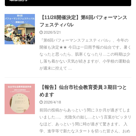
【11/28開催決定】第6回パフォーマンス
フェスティバル
2026/5/21
『第6回パフォーマンスフェスティバル』、今年の
開催も決定★★ 今日は一日雨予報の仙台です。暑く
なったと思ったら、肌寒くなったり…この時期は少
し落ち着かない天気が続きますが、小学校の運動会
が週末に控えて ...
【報告】仙台市社会教育委員３期目つと
めます
2026/4/18
前回の投稿からあっという間に３か月が過ぎてしま
いました…。 光陰矢の如し…という言葉がピッタリ
なほど、あっという間に時が過ぎて驚きます。 入
学、進学等で新たなスタートを切った皆さん、おめ