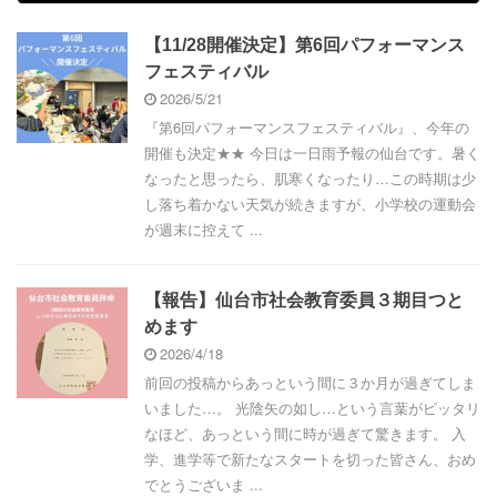
【11/28開催決定】第6回パフォーマンス
フェスティバル
2026/5/21
『第6回パフォーマンスフェスティバル』、今年の
開催も決定★★ 今日は一日雨予報の仙台です。暑く
なったと思ったら、肌寒くなったり…この時期は少
し落ち着かない天気が続きますが、小学校の運動会
が週末に控えて ...
【報告】仙台市社会教育委員３期目つと
めます
2026/4/18
前回の投稿からあっという間に３か月が過ぎてしま
いました…。 光陰矢の如し…という言葉がピッタリ
なほど、あっという間に時が過ぎて驚きます。 入
学、進学等で新たなスタートを切った皆さん、おめ
でとうございま ...