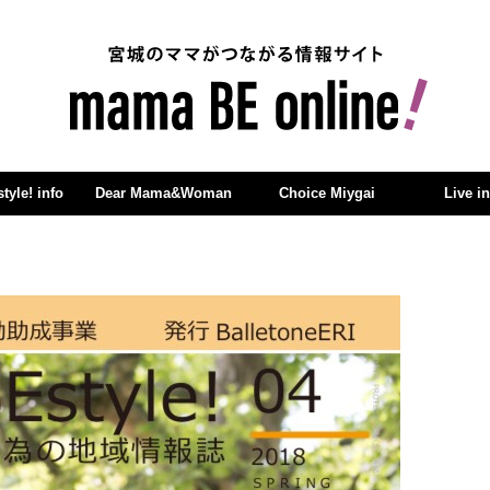
yle! info
Dear Mama&Woman
Choice Miygai
Live i