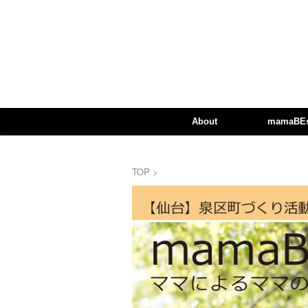
About
mamaBEst
TOP
>