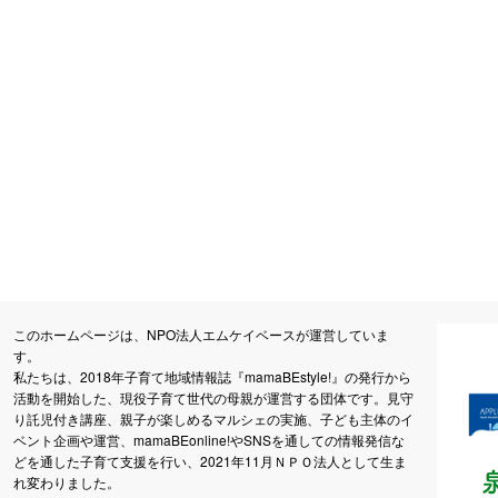
このホームページは、NPO法人エムケイベースが運営していま
す。
私たちは、2018年子育て地域情報誌『mamaBEstyle!』の発行から
活動を開始した、現役子育て世代の母親が運営する団体です。見守
り託児付き講座、親子が楽しめるマルシェの実施、子ども主体のイ
ベント企画や運営、mamaBEonline!やSNSを通しての情報発信な
どを通した子育て支援を行い、2021年11月ＮＰＯ法人として生ま
れ変わりました。