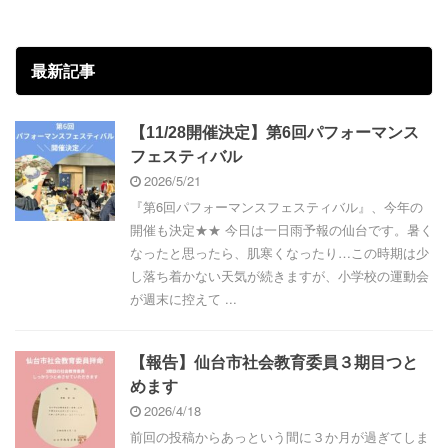
最新記事
【11/28開催決定】第6回パフォーマンス
フェスティバル
2026/5/21
『第6回パフォーマンスフェスティバル』、今年の
開催も決定★★ 今日は一日雨予報の仙台です。暑く
なったと思ったら、肌寒くなったり…この時期は少
し落ち着かない天気が続きますが、小学校の運動会
が週末に控えて ...
【報告】仙台市社会教育委員３期目つと
めます
2026/4/18
前回の投稿からあっという間に３か月が過ぎてしま