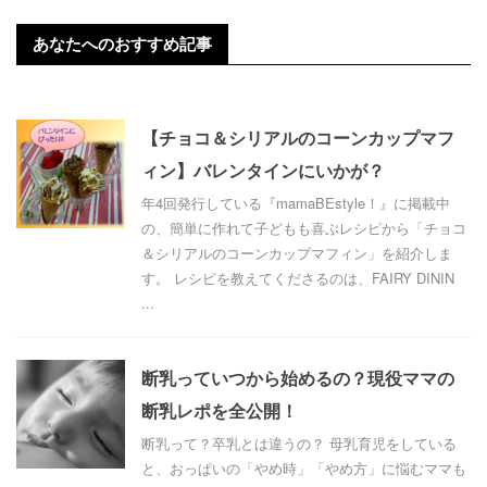
あなたへのおすすめ記事
【チョコ＆シリアルのコーンカップマフ
ィン】バレンタインにいかが？
年4回発行している『mamaBEstyle！』に掲載中
の、簡単に作れて子どもも喜ぶレシピから「チョコ
＆シリアルのコーンカップマフィン」を紹介しま
す。 レシピを教えてくださるのは、FAIRY DININ
...
断乳っていつから始めるの？現役ママの
断乳レポを全公開！
断乳って？卒乳とは違うの？ 母乳育児をしている
と、おっぱいの「やめ時」「やめ方」に悩むママも