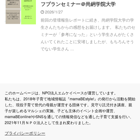
フプランセミナー＠尚絅学院大学
2026/1/27
前回の登壇報告レポートに続き、尚絅学院大学の学
生さんたちからの感想をお届けします。 私たちのセ
ミナーが「参考になった」という学生さんがたくさ
んいてくれたことに安堵しましたが、もちろんそう
でない学生さん ...
このホームページは、NPO法人エムケイベースが運営しています。
私たちは、2018年子育て地域情報誌『mamaBEstyle!』の発行から活動を開始
した、現役子育て世代の母親が運営する団体です。見守り託児付き講座、親
子が楽しめるマルシェの実施、子ども主体のイベント企画や運営、
mamaBEonline!やSNSを通しての情報発信などを通した子育て支援を行い、
2021年11月ＮＰＯ法人として生まれ変わりました。
プライバシーポリシー