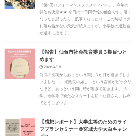
『第6回パフォーマンスフェスティバル』、今年の
開催も決定★★ 今日は一日雨予報の仙台です。暑く
なったと思ったら、肌寒くなったり…この時期は少
し落ち着かない天気が続きますが、小学校の運動会
が週末に控えて ...
【報告】仙台市社会教育委員３期目つと
めます
2026/4/18
前回の投稿からあっという間に３か月が過ぎてしま
いました…。 光陰矢の如し…という言葉がピッタリ
なほど、あっという間に時が過ぎて驚きます。 入
学、進学等で新たなスタートを切った皆さん、おめ
でとうございま ...
【感想レポート】大学生等のためのライ
フプランセミナー＠宮城大学太白キャン