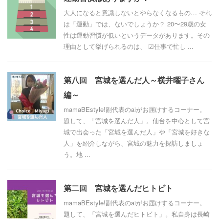
大人になると意識しないとやらなくなるもの… それ
は「運動」では、ないでしょうか？ 20〜29歳の女
性は運動習慣が低いというデータがあります。その
理由として挙げられるのは、 ☑︎仕事で忙し ...
第八回 宮城を選んだ人～横井曜子さん
編～
mamaBEstyle!副代表のaiがお届けするコーナー。
題して、「宮城を選んだ人」。仙台を中心として宮
城で出会った「宮城を選んだ人」や「宮城を好きな
人」を紹介しながら、宮城の魅力を探訪しましょ
う。地 ...
第二回 宮城を選んだヒトビト
mamaBEstyle!副代表のaiがお届けするコーナー。
題して、「宮城を選んだヒトビト」。私自身は長崎