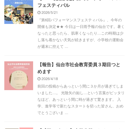
フェスティバル
2026/5/21
『第6回パフォーマンスフェスティバル』、今年の
開催も決定★★ 今日は一日雨予報の仙台です。暑く
なったと思ったら、肌寒くなったり…この時期は少
し落ち着かない天気が続きますが、小学校の運動会
が週末に控えて ...
【報告】仙台市社会教育委員３期目つと
めます
2026/4/18
前回の投稿からあっという間に３か月が過ぎてしま
いました…。 光陰矢の如し…という言葉がピッタリ
なほど、あっという間に時が過ぎて驚きます。 入
学、進学等で新たなスタートを切った皆さん、おめ
でとうございま ...