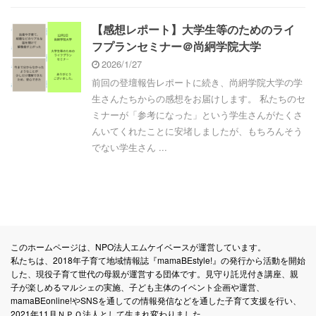
【感想レポート】大学生等のためのライ
フプランセミナー＠尚絅学院大学
2026/1/27
前回の登壇報告レポートに続き、尚絅学院大学の学
生さんたちからの感想をお届けします。 私たちのセ
ミナーが「参考になった」という学生さんがたくさ
んいてくれたことに安堵しましたが、もちろんそう
でない学生さん ...
このホームページは、NPO法人エムケイベースが運営しています。
私たちは、2018年子育て地域情報誌『mamaBEstyle!』の発行から活動を開始
した、現役子育て世代の母親が運営する団体です。見守り託児付き講座、親
子が楽しめるマルシェの実施、子ども主体のイベント企画や運営、
mamaBEonline!やSNSを通しての情報発信などを通した子育て支援を行い、
2021年11月ＮＰＯ法人として生まれ変わりました。