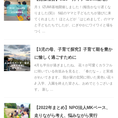
月１ IZUMI基地開催しました！(報告かなり遅くな
りました(笑)） 5組のママと子どもたちが遊びに来
てくれました！ ほとんどが「はじめまして」のママ
と子どもたちでしたが、にぎやかにワイワイと場を
つく ...
【3児の母、子育て探究】子育て期を豊か
に愉しく過ごすために
4月も半分が過ぎましたね。 花々が可愛くカラフル
に咲いている街並みを見ると、「春だな～」と実感
がわいてきます。 我が家の玄関に咲いた黄色い花々
♪ 入学、入園を終えた皆さん、おめでとうございま
す。 新し ...
【2022年まとめ】NPO法人MKベース、
走りながら考え、悩みながら実行