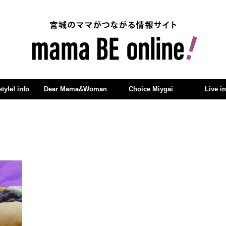
yle! info
Dear Mama&Woman
Choice Miygai
Live i