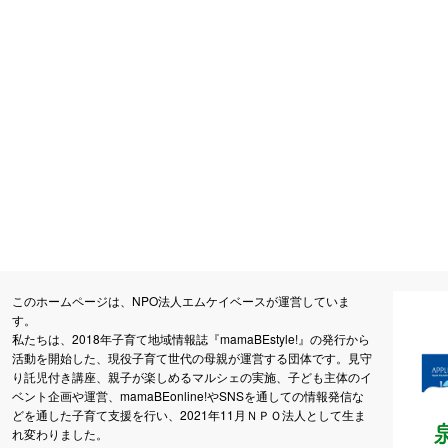
このホームページは、NPO法人エムケイベースが運営していま
す。
私たちは、2018年子育て地域情報誌『mamaBEstyle!』の発行から
活動を開始した、現役子育て世代の母親が運営する団体です。見守
り託児付き講座、親子が楽しめるマルシェの実施、子ども主体のイ
ベント企画や運営、mamaBEonline!やSNSを通しての情報発信な
どを通した子育て支援を行い、2021年11月ＮＰＯ法人として生ま
れ変わりました。