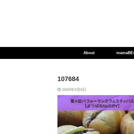
About
mamaBEst
107684
2025年3月6日