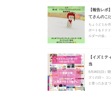
【報告レポ】
てさんのこ
ちょうど１か月
ポートをドドド
ルダーの会」 chi
【イズミティ
当
5月26日(日
ズミの日～ コ
と使ったおまつり