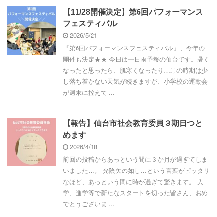
【11/28開催決定】第6回パフォーマンス
フェスティバル
2026/5/21
『第6回パフォーマンスフェスティバル』、今年の
開催も決定★★ 今日は一日雨予報の仙台です。暑く
なったと思ったら、肌寒くなったり…この時期は少
し落ち着かない天気が続きますが、小学校の運動会
が週末に控えて ...
【報告】仙台市社会教育委員３期目つと
めます
2026/4/18
前回の投稿からあっという間に３か月が過ぎてしま
いました…。 光陰矢の如し…という言葉がピッタリ
なほど、あっという間に時が過ぎて驚きます。 入
学、進学等で新たなスタートを切った皆さん、おめ
でとうございま ...