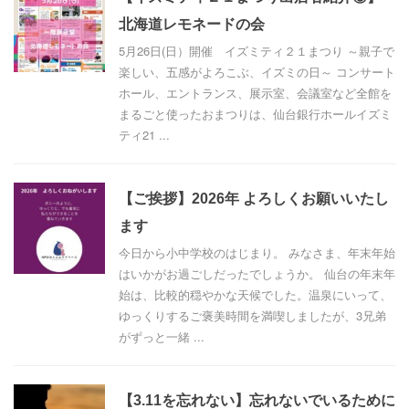
北海道レモネードの会
5月26日(日）開催 イズミティ２１まつり ～親子で
楽しい、五感がよろこぶ、イズミの日～ コンサート
ホール、エントランス、展示室、会議室など全館を
まるごと使ったおまつりは、仙台銀行ホールイズミ
ティ21 ...
【ご挨拶】2026年 よろしくお願いいたし
ます
今日から小中学校のはじまり。 みなさま、年末年始
はいかがお過ごしだったでしょうか。 仙台の年末年
始は、比較的穏やかな天候でした。温泉にいって、
ゆっくりするご褒美時間を満喫しましたが、3兄弟
がずっと一緒 ...
【3.11を忘れない】忘れないでいるために