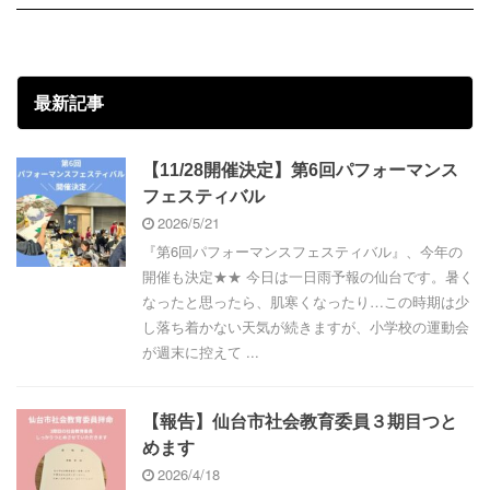
最新記事
【11/28開催決定】第6回パフォーマンス
フェスティバル
2026/5/21
『第6回パフォーマンスフェスティバル』、今年の
開催も決定★★ 今日は一日雨予報の仙台です。暑く
なったと思ったら、肌寒くなったり…この時期は少
し落ち着かない天気が続きますが、小学校の運動会
が週末に控えて ...
【報告】仙台市社会教育委員３期目つと
めます
2026/4/18