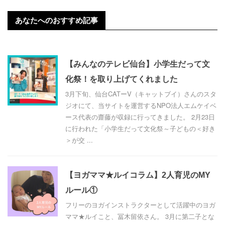
あなたへのおすすめ記事
【みんなのテレビ仙台】小学生だって文
化祭！を取り上げてくれました
3月下旬、仙台CATーV（キャットブイ）さんのスタ
ジオにて、当サイトを運営するNPO法人エムケイベ
ース代表の齋藤が収録に行ってきました。 2月23日
に行われた「小学生だって文化祭～子どもの＜好き
＞が交 ...
【ヨガママ★ルイコラム】2人育児のMY
ルール①
フリーのヨガインストラクターとして活躍中のヨガ
ママ★ルイこと、冨木留依さん。 3月に第二子とな