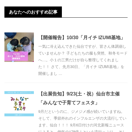
あなたへのおすすめ記事
【開催報告】10/30「月イチ IZUMI基地」
一気に冷え込んできた仙台ですが、皆さん体調崩し
ていませんか？ 子どもたちの服も突然、秋冬モード
へ…。小１の三男だけが自ら整理してくれまし
た！！ さて、先月30日、「月イチ IZUMI基地」を
開催しまし ...
【出展告知】9/23(土・祝）仙台市主催
「みんなで子育てフェスタ」
9月だというのに、ジメジメ感が続いていますね。
そして、季節外れのインフルエンザの大流行してい
ます、仙台！！！ 9月6日付けの河北新報ニュース
によると、例年の178倍！という流行っぷり。 そし