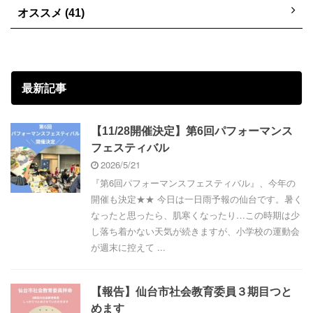
オススメ (41)
最新記事
【11/28開催決定】第6回パフォーマンス
フェスティバル
2026/5/21
『第6回パフォーマンスフェスティバル』、今年の
開催も決定★★ 今日は一日雨予報の仙台です。暑く
なったと思ったら、肌寒くなったり…この時期は少
し落ち着かない天気が続きますが、小学校の運動会
が週末に控えて ...
【報告】仙台市社会教育委員３期目つと
めます