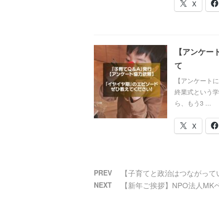
X
【アンケー
て
【アンケートにご協力
終業式という学
ら、もう3 ...
X
PREV
【子育てと政治はつながって
NEXT
【新年ご挨拶】NPO法人MK