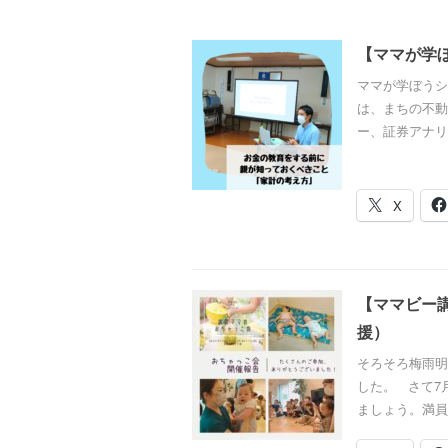
【ママが学
ママが学ぼうシ
は、まちの不動
ー、証券アナリス
X
【ママビー
援）
そろそろ梅雨明
した。 さて7
ましょう。満員