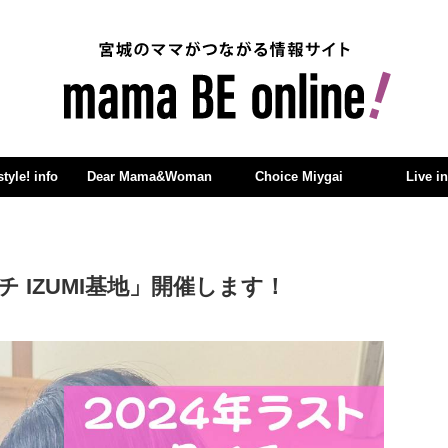
yle! info
Dear Mama&Woman
Choice Miygai
Live i
チ IZUMI基地」開催します！