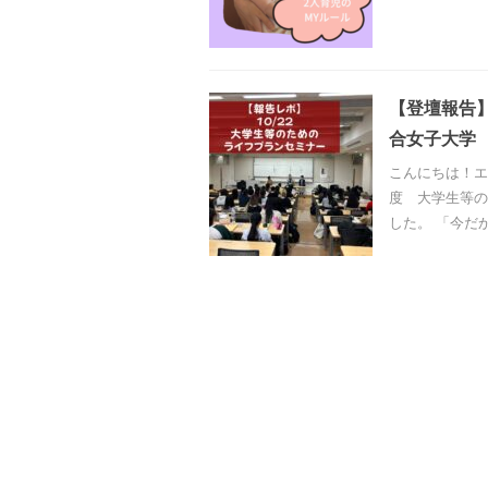
【登壇報告
合女子大学
こんにちは！エ
度 大学生等の
した。 「今だ