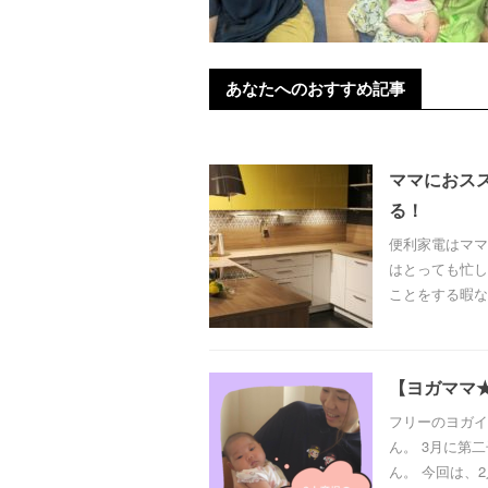
あなたへのおすすめ記事
ママにおス
る！
便利家電はママ
はとっても忙し
ことをする暇な
【ヨガママ
フリーのヨガイ
ん。 3月に第
ん。 今回は、2