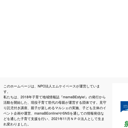
このホームページは、NPO法人エムケイベースが運営していま
す。
私たちは、2018年子育て地域情報誌『mamaBEstyle!』の発行から
活動を開始した、現役子育て世代の母親が運営する団体です。見守
り託児付き講座、親子が楽しめるマルシェの実施、子ども主体のイ
ベント企画や運営、mamaBEonline!やSNSを通しての情報発信な
どを通した子育て支援を行い、2021年11月ＮＰＯ法人として生ま
れ変わりました。