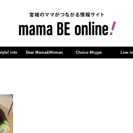
yle! info
Dear Mama&Woman
Choice Miygai
Live i