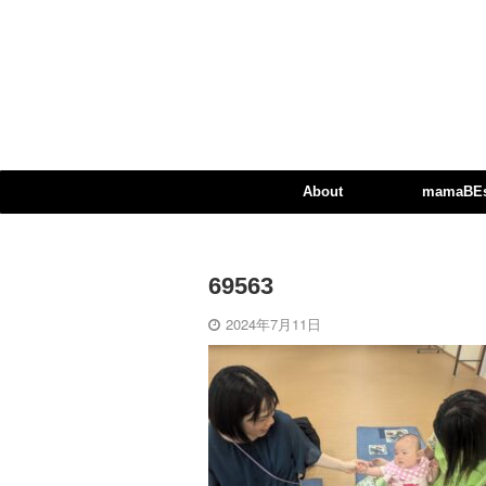
About
mamaBEst
69563
2024年7月11日