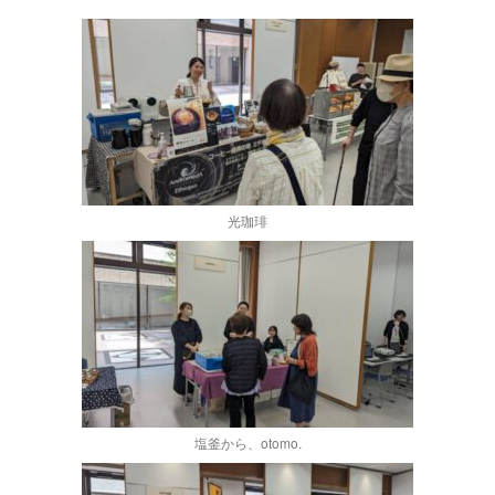
光珈琲
塩釜から、otomo.