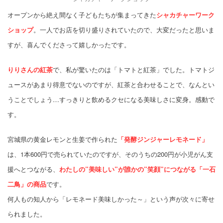
オープンから絶え間なく子どもたちが集まってきた
シャカチャーワーク
ショップ
。一人でお店を切り盛りされていたので、大変だったと思いま
すが、喜んでくださって嬉しかったです。
りりさんの紅茶
で、私が驚いたのは「トマトと紅茶」でした。トマトジ
ュースがあまり得意でないのですが、紅茶と合わせることで、なんとい
うことでしょう…すっきりと飲めるクセになる美味しさに変身。感動で
す。
宮城県の黄金レモンと生姜で作られた
「発酵ジンジャーレモネード」
は、1本600円で売られていたのですが、そのうちの200円が小児がん支
援へとつながる、
わたしの”美味しい”が誰かの”笑顔”につながる「一石
二鳥」の商品
です。
何人もの知人から「レモネード美味しかった～」という声が次々に寄せ
られました。