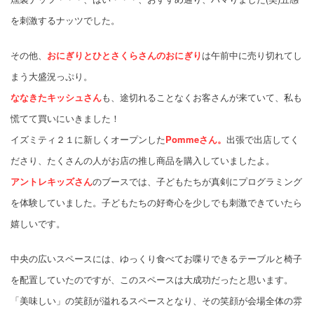
を刺激するナッツでした。
その他、
おにぎりとひとさくらさんのおにぎり
は午前中に売り切れてし
まう大盛況っぷり。
ななきたキッシュさん
も、途切れることなくお客さんが来ていて、私も
慌てて買いにいきました！
イズミティ２１に新しくオープンした
Pommeさん。
出張で出店してく
ださり、たくさんの人がお店の推し商品を購入していましたよ。
アントレキッズさん
のブースでは、子どもたちが真剣にプログラミング
を体験していました。子どもたちの好奇心を少しでも刺激できていたら
嬉しいです。
中央の広いスペースには、ゆっくり食べてお喋りできるテーブルと椅子
を配置していたのですが、このスペースは大成功だったと思います。
「美味しい」の笑顔が溢れるスペースとなり、その笑顔が会場全体の雰