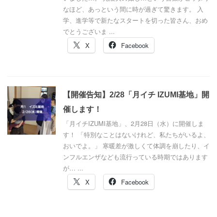
なほど、あっという間に時が過ぎて驚きます。 入
学、進学等で新たなスタートを切った皆さん、おめ
でとうございま ...
X
Facebook
【開催告知】2/28「月イチ IZUMI基地」開
催します！
「月イチIZUMI基地」、2月28日（水）に開催しま
す！ 「特別なことはないけれど、私たちがいるよ、
おいでよ。」 寒暖差が激しくて体調を崩したり、イ
ンフルエンザなども流行っている時期ではあります
が… ...
X
Facebook