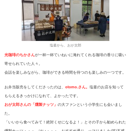
塩釜から、おが太郎
光珈琲のちかさん
が一杯一杯ていねいに淹れてくれる珈琲の香りに吸い
寄せられていた人々。
会話を楽しみながら、珈琲ができる時間を待つのも楽しみの一つです。
お弁当販売をしてくださったのは、
otomo.さん。
塩釜のお店を知って
もらえるきっかけになれて、よかったです。
おが太郎さんの「燻製ナッツ」
の大ファンという小学生にも会いまし
た。
「いいから食べてみて！絶対くせになるよ！」とその子から勧められた
燻製ナッツ・・・、はい・・・、おすすめ通り、ハマりました(笑)五感