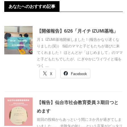
あなたへのおすすめ記事
【開催報告】6/26「月イチ IZUMI基地」
月１ IZUMI基地開催しました！(報告かなり遅くな
りました(笑)） 5組のママと子どもたちが遊びに来
てくれました！ ほとんどが「はじめまして」のママ
と子どもたちでしたが、にぎやかにワイワイと場を
つく ...
X
Facebook
【報告】仙台市社会教育委員３期目つと
めます
前回の投稿からあっという間に３か月が過ぎてしま
いました…。 光陰矢の如し…という言葉がピッタリ