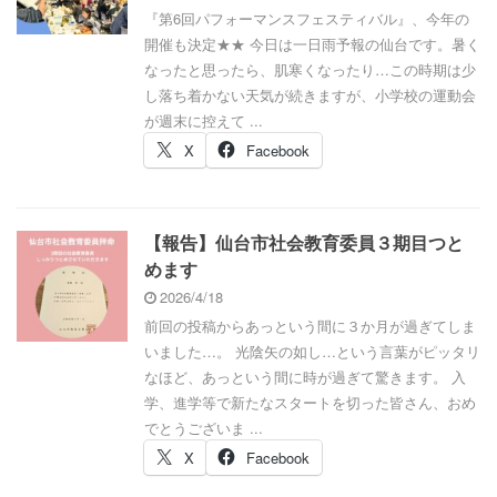
『第6回パフォーマンスフェスティバル』、今年の
開催も決定★★ 今日は一日雨予報の仙台です。暑く
なったと思ったら、肌寒くなったり…この時期は少
し落ち着かない天気が続きますが、小学校の運動会
が週末に控えて ...
X
Facebook
【報告】仙台市社会教育委員３期目つと
めます
2026/4/18
前回の投稿からあっという間に３か月が過ぎてしま
いました…。 光陰矢の如し…という言葉がピッタリ
なほど、あっという間に時が過ぎて驚きます。 入
学、進学等で新たなスタートを切った皆さん、おめ
でとうございま ...
X
Facebook