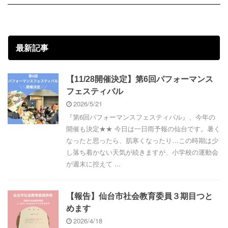
最新記事
【11/28開催決定】第6回パフォーマンス
フェスティバル
2026/5/21
『第6回パフォーマンスフェスティバル』、今年の
開催も決定★★ 今日は一日雨予報の仙台です。暑く
なったと思ったら、肌寒くなったり…この時期は少
し落ち着かない天気が続きますが、小学校の運動会
が週末に控えて ...
【報告】仙台市社会教育委員３期目つと
めます
2026/4/18