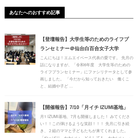
あなたへのおすすめ記事
【登壇報告】大学生等のためのライフプ
ランセミナー＠仙台白百合女子大学
こんにちは！エムエイベース代表の愛です。 先月の
話になりますが、「令和6年度 大学生等のための
ライフプランセミナー」にファシリテータとして参
画しました。 「今だから知っておきたい 働くこ
と、結婚や子ど ...
【開催報告】7/10「月イチ IZUMI基地」
月1 IZUMI基地、7月も開催しました！ みてくださ
い！！この弾けるような笑顔！！！ 先月に引き続
き、２組のママと子どもたちが来てくれました。
「やっぱり、かわいい。どうしても、かわいい。」