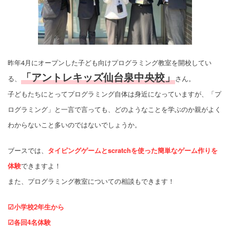
昨年4月にオープンした子ども向けプログラミング教室を開校してい
「アントレキッズ仙台泉中央校」
る、
さん。
子どもたちにとってプログラミング自体は身近になっていますが、「プ
ログラミング」と一言で言っても、どのようなことを学ぶのか親がよく
わからないこと多いのではないでしょうか。
ブースでは、
タイピングゲームとscratchを使った簡単なゲーム作りを
体験
できますよ！
また、プログラミング教室についての相談もできます！
☑小学校2年生から
☑各回4名体験