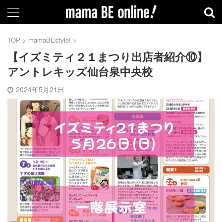
TOP
>
mamaBEstyle!
>
【イズミティ２１まつり出店者紹介⑩】
アントレキッズ仙台泉中央校
2024年5月21日