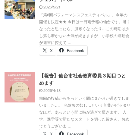
2026/5/21
『第6回パフォーマンスフェスティバル』、今年の
開催も決定★★ 今日は一日雨予報の仙台です。暑く
なったと思ったら、肌寒くなったり…この時期は少
し落ち着かない天気が続きますが、小学校の運動会
が週末に控えて ...
X
Facebook
【報告】仙台市社会教育委員３期目つと
めます
2026/4/18
前回の投稿からあっという間に３か月が過ぎてしま
いました…。 光陰矢の如し…という言葉がピッタリ
なほど、あっという間に時が過ぎて驚きます。 入
学、進学等で新たなスタートを切った皆さん、おめ
でとうございま ...
X
Facebook