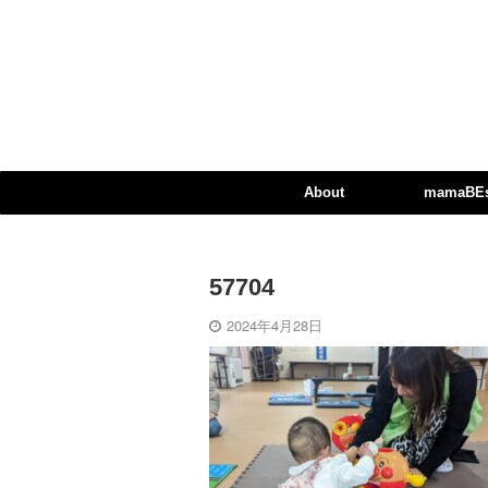
About
mamaBEst
57704
2024年4月28日