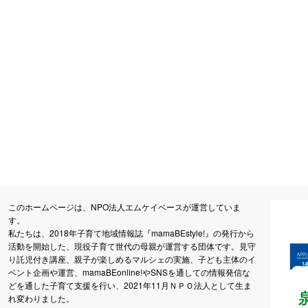
このホームページは、NPO法人エムケイベースが運営していま
す。
私たちは、2018年子育て地域情報誌『mamaBEstyle!』の発行から
活動を開始した、現役子育て世代の母親が運営する団体です。見守
り託児付き講座、親子が楽しめるマルシェの実施、子ども主体のイ
ベント企画や運営、mamaBEonline!やSNSを通しての情報発信な
どを通した子育て支援を行い、2021年11月ＮＰＯ法人として生ま
れ変わりました。