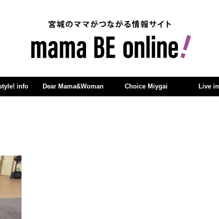
yle! info
Dear Mama&Woman
Choice Miygai
Live i