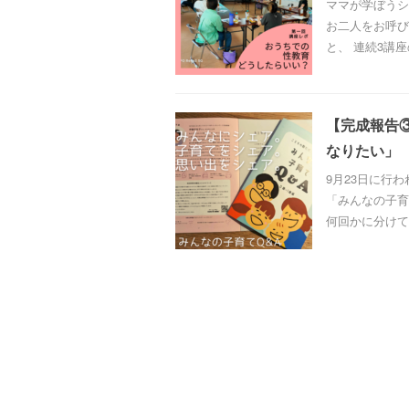
ママが学ぼうシリ
お二人をお呼び
と、 連続3講座
【完成報告
なりたい」
9月23日に行
「みんなの子育
何回かに分けて