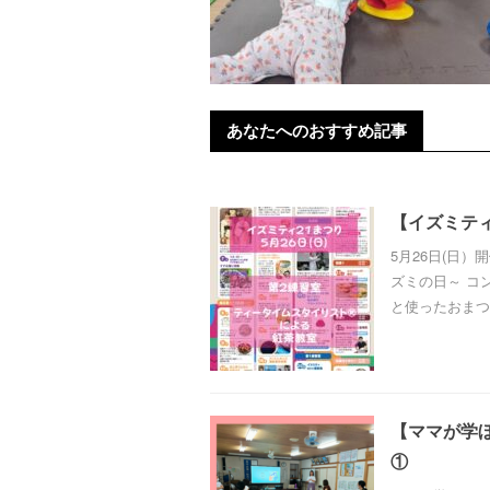
あなたへのおすすめ記事
【イズミテ
5月26日(日
ズミの日～ コ
と使ったおまつり
【ママが学
①