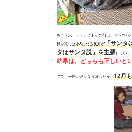
もう年末・・・。でもその前に、ママやパパ
「サンタ
我が家では
小5になる長男が
タはサンタ説」を主張
していま
結果は、どちらも正しいと
12月
さて、報告が遅くなりましたが、