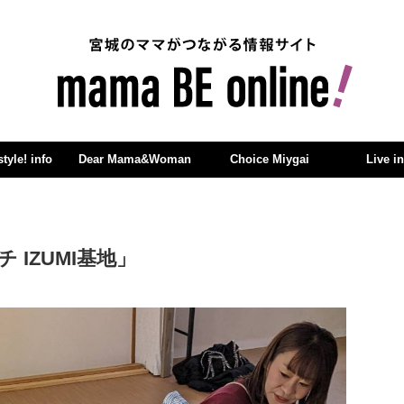
yle! info
Dear Mama&Woman
Choice Miygai
Live i
 IZUMI基地」