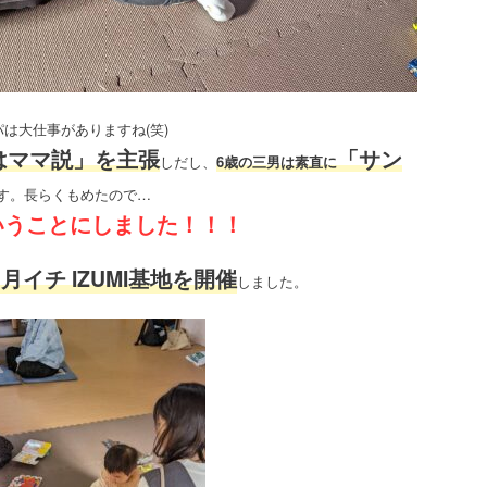
は大仕事がありますね(笑)
はママ説」を主張
「サン
しだし、
6歳の三男は素直に
す。長らくもめたので…
いうことにしました！！！
も月イチ IZUMI基地を開催
しました。