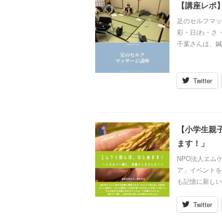
【講座レポ
足のセルフマッ
彩・日(わ・さ
千葉さんは、鍼
Twitter
【小学生親子
ます！」
NPO法人エム
ア」イベントを
も記憶に新しいの
Twitter