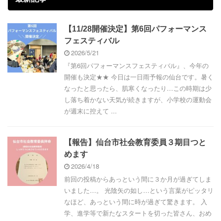
【11/28開催決定】第6回パフォーマンス
フェスティバル
2026/5/21
『第6回パフォーマンスフェスティバル』、今年の
開催も決定★★ 今日は一日雨予報の仙台です。暑く
なったと思ったら、肌寒くなったり…この時期は少
し落ち着かない天気が続きますが、小学校の運動会
が週末に控えて ...
【報告】仙台市社会教育委員３期目つと
めます
2026/4/18
前回の投稿からあっという間に３か月が過ぎてしま
いました…。 光陰矢の如し…という言葉がピッタリ
なほど、あっという間に時が過ぎて驚きます。 入
学、進学等で新たなスタートを切った皆さん、おめ