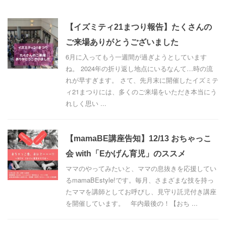
【イズミティ21まつり報告】たくさんの
ご来場ありがとうございました
6月に入ってもう一週間が過ぎようとしています
ね。 2024年の折り返し地点にいるなんて…時の流
れが早すぎます。 さて、先月末に開催したイズミテ
ィ21まつりには、多くのご来場をいただき本当にう
れしく思い ...
【mamaBE講座告知】12/13 おちゃっこ
会 with「Eかげん育児」のススメ
ママのやってみたいと、ママの息抜きを応援してい
るmamaBEstyle!です。毎月、さまざまな技を持っ
たママを講師としてお呼びし、見守り託児付き講座
を開催しています。 年内最後の！【おち ...