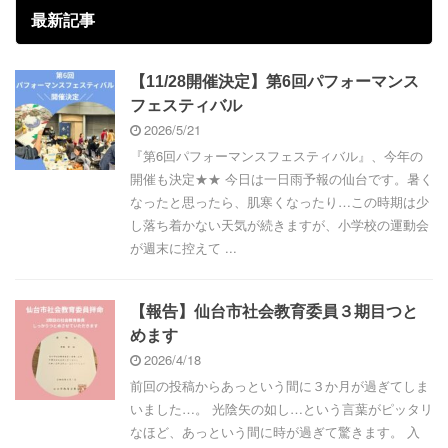
最新記事
【11/28開催決定】第6回パフォーマンス
フェスティバル
2026/5/21
『第6回パフォーマンスフェスティバル』、今年の
開催も決定★★ 今日は一日雨予報の仙台です。暑く
なったと思ったら、肌寒くなったり…この時期は少
し落ち着かない天気が続きますが、小学校の運動会
が週末に控えて ...
【報告】仙台市社会教育委員３期目つと
めます
2026/4/18
前回の投稿からあっという間に３か月が過ぎてしま
いました…。 光陰矢の如し…という言葉がピッタリ
なほど、あっという間に時が過ぎて驚きます。 入