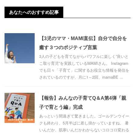
あなたへのおすすめ記事
【3児のママ・MAMI直伝】自分で自分を
癒す３つのポジティブ言葉
3人の子どもを育てながらパワフルに楽しく”良いと
こ取り育児”を実践しているMAMIさん。 Instagram
でも日々「子育て」に関するお役立ち情報を発信を
されているのですが、月に1～2回、mamaBE ...
【報告】みんなの子育てQ＆A第4弾「親
子で育とう編」完成
あっという間過ぎて驚きました。ゴールデンウイー
クも終わり、5月半ばに差し掛かっていますね。 暑
いんだか、肌寒いんだかわからないコロコロ変わる