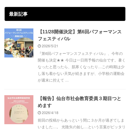
最新記事
【11/28開催決定】第6回パフォーマンス
フェスティバル
2026/5/21
『第6回パフォーマンスフェスティバル』、今年の
開催も決定★★ 今日は一日雨予報の仙台です。暑く
なったと思ったら、肌寒くなったり…この時期は少
し落ち着かない天気が続きますが、小学校の運動会
が週末に控えて ...
【報告】仙台市社会教育委員３期目つと
めます
2026/4/18
前回の投稿からあっという間に３か月が過ぎてしま
いました…。 光陰矢の如し…という言葉がピッタリ