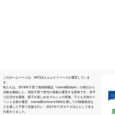
このホームページは、NPO法人エムケイベースが運営していま
す。
私たちは、2018年子育て地域情報誌『mamaBEstyle!』の発行から
活動を開始した、現役子育て世代の母親が運営する団体です。見守
り託児付き講座、親子が楽しめるマルシェの実施、子ども主体のイ
ベント企画や運営、mamaBEonline!やSNSを通しての情報発信な
どを通した子育て支援を行い、2021年11月ＮＰＯ法人として生ま
れ変わりました。