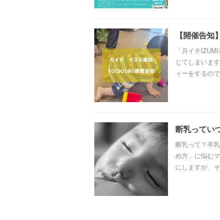
【開催告知】
「月イチIZUM
じてしまいます
ィーをするのでし
断乳ってい
断乳って？卒乳
め方」に悩むマ
にしますが、そ