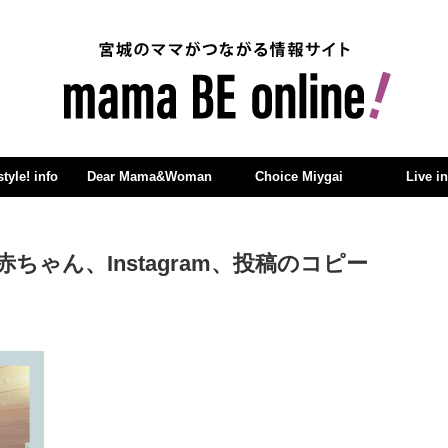
yle! info
Dear Mama&Woman
Choice Miygai
Live i
ゃん、Instagram、投稿のコピー