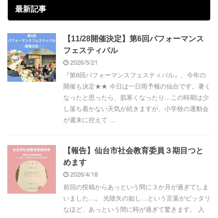
最新記事
【11/28開催決定】第6回パフォーマンス
フェスティバル
2026/5/21
『第6回パフォーマンスフェスティバル』、今年の
開催も決定★★ 今日は一日雨予報の仙台です。暑く
なったと思ったら、肌寒くなったり…この時期は少
し落ち着かない天気が続きますが、小学校の運動会
が週末に控えて ...
【報告】仙台市社会教育委員３期目つと
めます
2026/4/18
前回の投稿からあっという間に３か月が過ぎてしま
いました…。 光陰矢の如し…という言葉がピッタリ
なほど、あっという間に時が過ぎて驚きます。 入