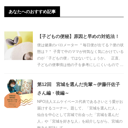
あなたへのおすすめ記事
【子どもの便秘】原因と早めの対処法！
便は健康のバロメーター ＂毎日便が出てる？便の状
態は？＂ 子育て中のママが何気なく気にかけている
のが「子どもの便」ではないでしょうか。 正直、
子どもの便事情は他の子を参考にしにくいもので ...
第12回 宮城を選んだ先輩～伊藤仟佐子
さん編・後編～
NPO法人エムケイベース代表であるさいとう愛がお
届けするコーナー。題して、「宮城を選んだ人」。
仙台を中心として宮城で出会った「宮城を選んだ
人」や「宮城を好きな人」を紹介しながら、宮城の
魅力を探訪して ...