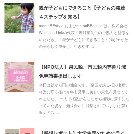
親が子どもにできること【子どもの発達
４ステップを知る】
mamaBEstyle!およびmamaBEonline!は、株式会社
Wellness Linkの代表・若月望先生のご協力と監修を
いただき、「親が子どもにできること～我が子がそ
の子らしく成長し、生きやす ...
【NPO法人】県民税、市民税均等割り減
免申請書提出します
今日は朝から雨の仙台です。 泉区が誇る桜の名所、
将監に咲く桜は今年も見事に美しい景色を見せてく
れました。 一人で桜散歩をしながら撮影に夢中にな
っていた姿を、知り合いに目撃されていました(笑)
近くのス ...
【感想レポート】大学生等のためのライ