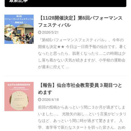
最新記事
【11/28開催決定】第6回パフォーマンス
フェスティバル
2026/5/21
『第6回パフォーマンスフェスティバル』、今年の
開催も決定★★ 今日は一日雨予報の仙台です。暑く
なったと思ったら、肌寒くなったり…この時期は少
し落ち着かない天気が続きますが、小学校の運動会
が週末に控えて ...
【報告】仙台市社会教育委員３期目つと
めます
2026/4/18
前回の投稿からあっという間に３か月が過ぎてしま
いました…。 光陰矢の如し…という言葉がピッタリ
なほど、あっという間に時が過ぎて驚きます。 入
学、進学等で新たなスタートを切った皆さん、おめ