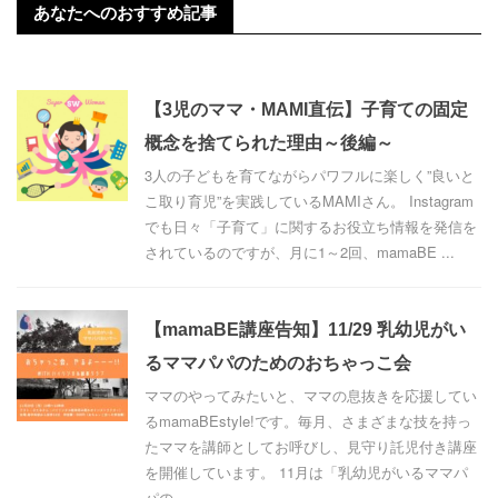
あなたへのおすすめ記事
【3児のママ・MAMI直伝】子育ての固定
概念を捨てられた理由～後編～
3人の子どもを育てながらパワフルに楽しく”良いと
こ取り育児”を実践しているMAMIさん。 Instagram
でも日々「子育て」に関するお役立ち情報を発信を
されているのですが、月に1～2回、mamaBE ...
【mamaBE講座告知】11/29 乳幼児がい
るママパパのためのおちゃっこ会
ママのやってみたいと、ママの息抜きを応援してい
るmamaBEstyle!です。毎月、さまざまな技を持っ
たママを講師としてお呼びし、見守り託児付き講座
を開催しています。 11月は「乳幼児がいるママパ
パの ...