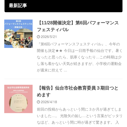
最新記事
【11/28開催決定】第6回パフォーマンス
フェスティバル
2026/5/21
『第6回パフォーマンスフェスティバル』、今年の
開催も決定★★ 今日は一日雨予報の仙台です。暑く
なったと思ったら、肌寒くなったり…この時期は少
し落ち着かない天気が続きますが、小学校の運動会
が週末に控えて ...
【報告】仙台市社会教育委員３期目つと
めます
2026/4/18
前回の投稿からあっという間に３か月が過ぎてしま
いました…。 光陰矢の如し…という言葉がピッタリ
なほど、あっという間に時が過ぎて驚きます。 入