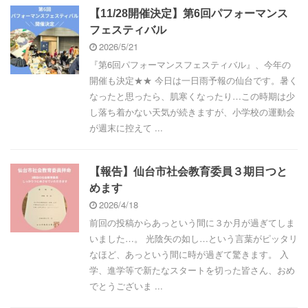
【11/28開催決定】第6回パフォーマンス
フェスティバル
2026/5/21
『第6回パフォーマンスフェスティバル』、今年の
開催も決定★★ 今日は一日雨予報の仙台です。暑く
なったと思ったら、肌寒くなったり…この時期は少
し落ち着かない天気が続きますが、小学校の運動会
が週末に控えて ...
【報告】仙台市社会教育委員３期目つと
めます
2026/4/18
前回の投稿からあっという間に３か月が過ぎてしま
いました…。 光陰矢の如し…という言葉がピッタリ
なほど、あっという間に時が過ぎて驚きます。 入
学、進学等で新たなスタートを切った皆さん、おめ
でとうございま ...