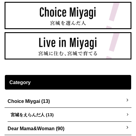
Category
Choice Miygai (13)
宮城をえらんだ人 (13)
Dear Mama&Woman (90)