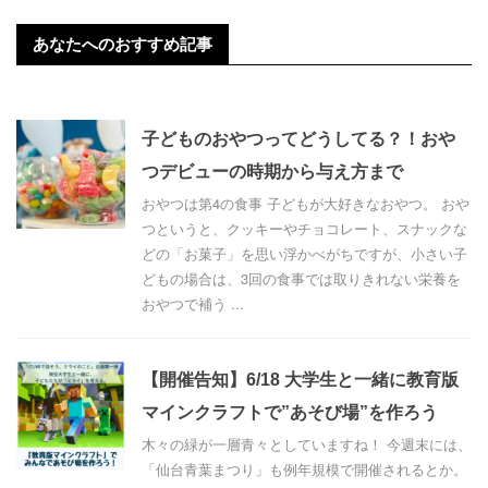
あなたへのおすすめ記事
子どものおやつってどうしてる？！おや
つデビューの時期から与え方まで
おやつは第4の食事 子どもが大好きなおやつ。 おや
つというと、クッキーやチョコレート、スナックな
どの「お菓子」を思い浮かべがちですが、小さい子
どもの場合は、3回の食事では取りきれない栄養を
おやつで補う ...
【開催告知】6/18 大学生と一緒に教育版
マインクラフトで”あそび場”を作ろう
木々の緑が一層青々としていますね！ 今週末には、
「仙台青葉まつり」も例年規模で開催されるとか。