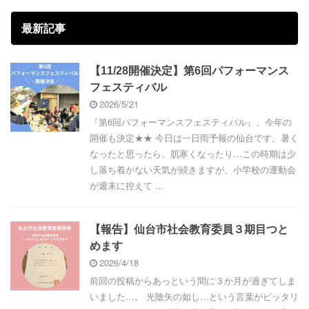
最新記事
【11/28開催決定】第6回パフォーマンス
フェスティバル
2026/5/21
『第6回パフォーマンスフェスティバル』、今年の
開催も決定★★ 今日は一日雨予報の仙台です。暑く
なったと思ったら、肌寒くなったり…この時期は少
し落ち着かない天気が続きますが、小学校の運動会
が週末に控えて ...
【報告】仙台市社会教育委員３期目つと
めます
2026/4/18
前回の投稿からあっという間に３か月が過ぎてしま
いました…。 光陰矢の如し…という言葉がピッタリ